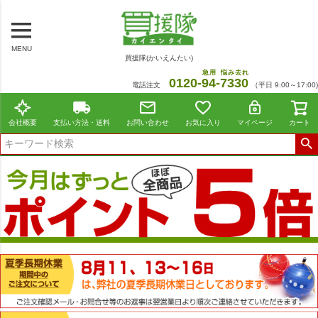
MENU
買援隊(かいえんたい)
急用
悩み去れ
0120-
94
-
7330
電話注文
（平日 9:00～17:00)
会社概要
支払い方法・送料
お問い合わせ
お気に入り
マイページ
カート