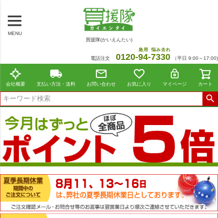
MENU
買援隊(かいえんたい)
急用
悩み去れ
0120-
94
-
7330
電話注文
（平日 9:00～17:00)
会社概要
支払い方法・送料
お問い合わせ
お気に入り
マイページ
カート