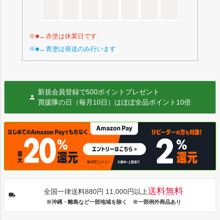
※■←赤塗は休業日です
※■←青塗は発送のみ行います
新規会員登録で500ポイントプレゼント
買援隊の日（毎月10日）はほぼ全品ポイント10倍
送料無料
全国一律送料880円 11,000円以上
※沖縄・離島など一部地域を除く ※一部例外商品あり