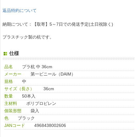
返品特約について
納期について：【取寄】5～7日での発送予定(土日祝除く)
プラスチック製の杭です。
仕様
品名
プラ杭 中 36cm
メーカー
第一ビニール（DAIM）
規格
中
サイズ（長さ）
36cm
数量
50本入
主材料
ポリプロピレン
個装形態
袋入
色
ブラック
JANコード
4968438002606