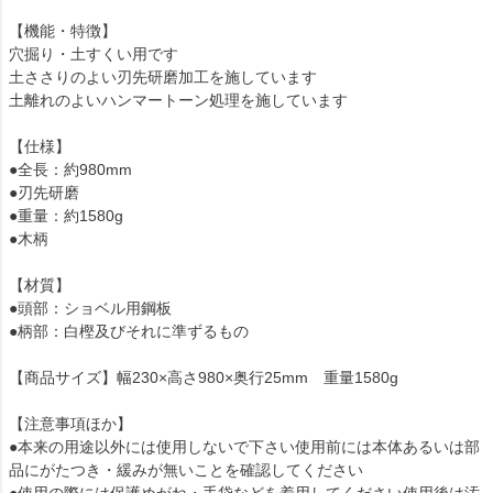
【機能・特徴】
穴掘り・土すくい用です
土ささりのよい刃先研磨加工を施しています
土離れのよいハンマートーン処理を施しています
【仕様】
●全長：約980mm
●刃先研磨
●重量：約1580g
●木柄
【材質】
●頭部：ショベル用鋼板
●柄部：白樫及びそれに準ずるもの
【商品サイズ】幅230×高さ980×奥行25mm 重量1580g
【注意事項ほか】
●本来の用途以外には使用しないで下さい使用前には本体あるいは部
品にがたつき・緩みが無いことを確認してください