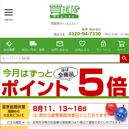
MENU
買援隊(かいえんたい)
急用
悩み去れ
0120-
94
-
7330
電話注文
（平日 9:00～17:00)
会社概要
支払い方法・送料
お問い合わせ
お気に入り
マイページ
カート