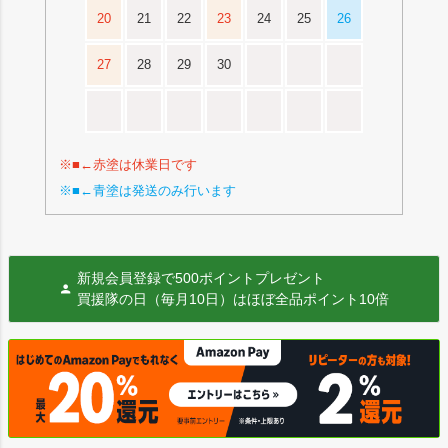
20
21
22
23
24
25
26
27
28
29
30
※■←赤塗は休業日です
※■←青塗は発送のみ行います
新規会員登録で500ポイントプレゼント
買援隊の日（毎月10日）はほぼ全品ポイント10倍