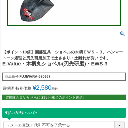
【ポイント10倍】園芸道具・ショベルの木柄ＥＷＳ－３。ハンマー
トーン処理と刃先研磨加工で土ささり・土離れが良いです。
E-Value・木柄丸ショベル(刃先研磨)・EWS-3
商品番号
FUJIWARA-680967
¥
2,580
買援隊 特別価格
税込
[買援隊会員なら さらに
235
円相当のポイント進呈]
支払い方法について
(
必