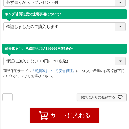
必
須
)
ホンダ補償制度の注意事項について
(
必
須
)
買援隊まごころ保証の加入[10000円(税抜)]
(
必
須
)
商品保証サービス
『買援隊まごころ安心保証』
にご加入ご希望のお客様は下記
のプルダウンよりお選び下さい。
お気に入りに登録する
カートに入れる