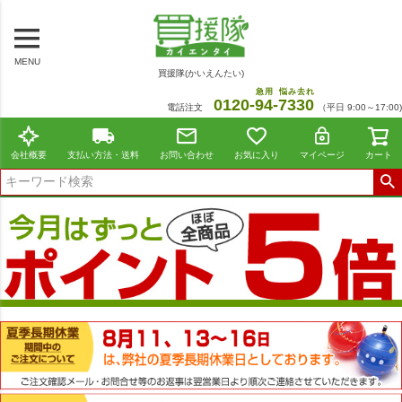
MENU
買援隊(かいえんたい)
急用
悩み去れ
0120-
94
-
7330
電話注文
（平日 9:00～17:00)
会社概要
支払い方法・送料
お問い合わせ
お気に入り
マイページ
カート