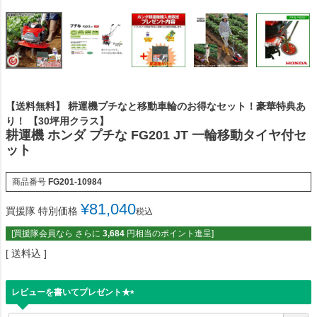
【送料無料】 耕運機プチなと移動車輪のお得なセット！豪華特典あ
り！ 【30坪用クラス】
耕運機 ホンダ プチな FG201 JT 一輪移動タイヤ付セ
ット
商品番号
FG201-10984
¥
81,040
買援隊 特別価格
税込
[買援隊会員なら さらに
3,684
円相当のポイント進呈]
送料込
レビューを書いてプレゼント★
(