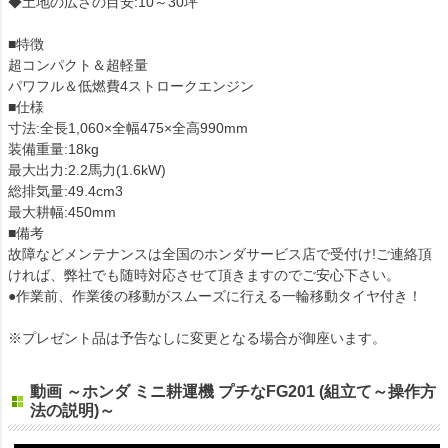
◆土地の広さの目安:10～30坪
■特徴
超コンパクト＆超軽量
パワフル＆低燃費4ストロークエンジン
■仕様
寸法:全長1,060×全幅475×全高990mm
装備重量:18kg
最大出力:2.2馬力(1.6kW)
総排気量:49.4cm3
最大耕幅:450mm
■備考
故障などメンテナンスは全国のホンダサービス店で受付け!ご連絡頂
ければ、弊社でも随時対応させて頂きますのでご安心下さい。
●作業前、作業後の移動がスムーズに行える一輪移動タイヤ付き！
※プレゼント品は予告なしに変更となる場合が御座います。
動画 ～ホンダ ミニ耕運機 プチなFG201 (組立て～操作方
法の説明)～