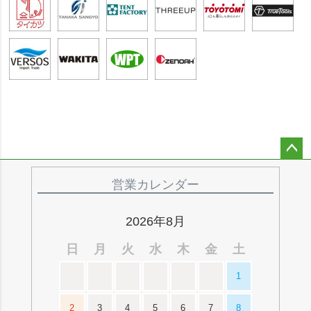
ペー
ジト
営業カレンダー
ップ
へ
2026年8月
日
月
火
水
木
金
土
1
2
3
4
5
6
7
8