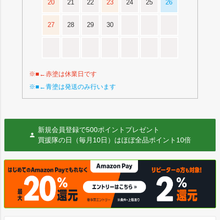
20
21
22
23
24
25
26
27
28
29
30
※■←赤塗は休業日です
※■←青塗は発送のみ行います
新規会員登録で500ポイントプレゼント
買援隊の日（毎月10日）はほぼ全品ポイント10倍