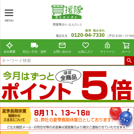
MENU
買援隊(かいえんたい)
急用
悩み去れ
0120-
94
-
7330
電話注文
（平日 9:00～17:00)
会社概要
支払い方法・送料
お問い合わせ
お気に入り
マイページ
カート