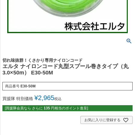
切れ味抜群！くさかり専用ナイロンコード
エルタ ナイロンコード丸型スプール巻きタイプ（丸
3.0×50m） E30-50M
商品番号
E30-50M
¥
2,965
買援隊 特別価格
税込
[買援隊会員なら さらに
135
円相当のポイント進呈]
お気に入りに登録する