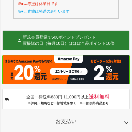
※■←赤塗は休業日です
※■←青塗は発送のみ行います
新規会員登録で500ポイントプレゼント
買援隊の日（毎月10日）はほぼ全品ポイント10倍
送料無料
全国一律送料880円 11,000円以上
※沖縄・離島など一部地域を除く ※一部例外商品あり
お支払い