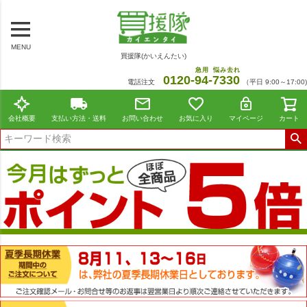
MENU
買援隊(かいえんたい)
急用
悩み去れ
0120-
94
-
7330
電話注文
（平日 9:00～17:00)
会社概要
支払い方法・送料
お問い合わせ
お気に入り
マイページ
カート