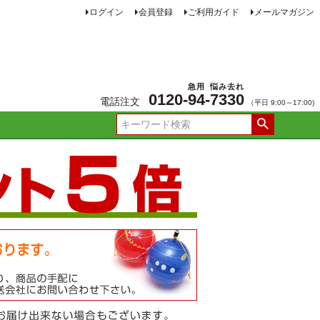
ログイン
会員登録
ご利用ガイド
メールマガジン
急用
悩み去れ
0120-
94
-
7330
電話注文
（平日 9:00～17:00)