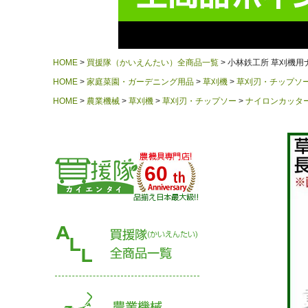
HOME
買援隊（かいえんたい）全商品一覧
小林鉄工所 草刈機用ナ
HOME
家庭菜園・ガーデニング用品
草刈機
草刈刃・チップソ
HOME
農業機械
草刈機
草刈刃・チップソー
ナイロンカッタ
60