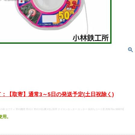
：【取寄】通常3～5日の発送予定(土日祝除く)
鉄工所 小林 セフティ 草刈機用 草刈り 草刈 刈払機 刈払 除草 ナイロンカッター カッター 長持ちコード君 四角70m 666674】
使用。