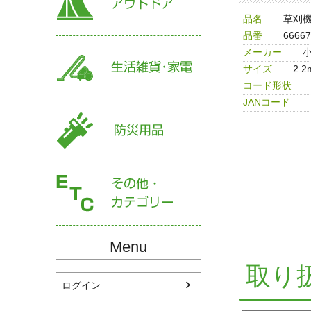
品名
草刈機
品番
66667
メーカー
サイズ
2.
コード形状
JANコード
Menu
取り
ログイン