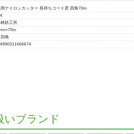
用ナイロンカッター 長持ちコード君 四角70m
4
小林鉄工所
2mm×70m
四角
4990311666674
扱いブランド