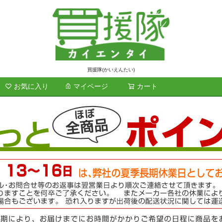
買援隊(かいえんたい)
お気に入り
マイページ
カート
検索