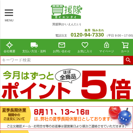
MENU
買援隊(かいえんたい)
急用
悩み去れ
0120-
94
-
7330
電話注文
（平日 9:00～17:00)
会社概要
支払い方法・送料
お問い合わせ
お気に入り
マイページ
カート