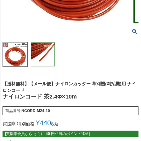
【送料無料】【メール便】ナイロンカッター 草刈機(刈払機)用 ナイ
ロンコード
ナイロンコード 茶2.4Φ×10m
商品番号
NCORD-M24-10
¥
440
買援隊 特別価格
税込
[買援隊会員なら さらに
40
円相当のポイント進呈]