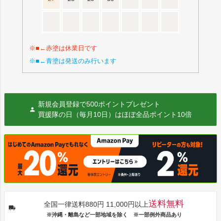
※■←赤塗は休業日です
※■←青塗は発送のみ行います
新規会員登録で500ポイントプレゼント
買援隊の日（毎月10日）はほぼ全品ポイント10倍
送料無料
全国一律送料880円 11,000円以上
※沖縄・離島など一部地域を除く ※一部例外商品あり