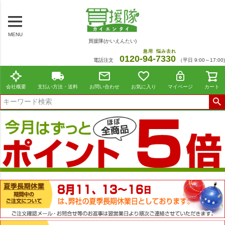
MENU
買援隊(かいえんたい)
急用
悩み去れ
0120-
94
-
7330
電話注文
（平日 9:00～17:00)
会社概要
支払い方法・送料
お問い合わせ
お気に入り
マイページ
カート