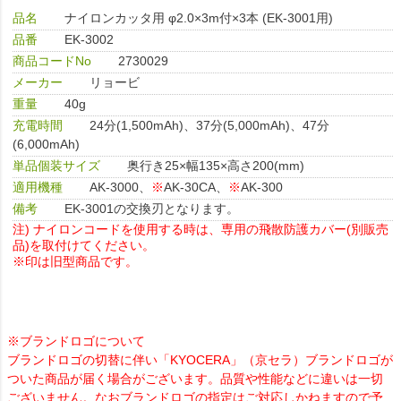
品名
ナイロンカッタ用 φ2.0×3m付×3本 (EK-3001用)
品番
EK-3002
商品コードNo
2730029
メーカー
リョービ
重量
40g
充電時間
24分(1,500mAh)、37分(5,000mAh)、47分
(6,000mAh)
単品個装サイズ
奥行き25×幅135×高さ200(mm)
適用機種
AK-3000、
※
AK-30CA、
※
AK-300
備考
EK-3001の交換刃となります。
注) ナイロンコードを使用する時は、専用の飛散防護カバー(別販売
品)を取付けてください。
※印は旧型商品です。
※ブランドロゴについて
ブランドロゴの切替に伴い「KYOCERA」（京セラ）ブランドロゴが
ついた商品が届く場合がございます。品質や性能などに違いは一切
ございません。なおブランドロゴの指定はご対応しかねますので予