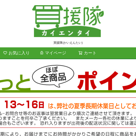
買援隊(かいえんたい)
お気に入り
マイページ
カート
検索