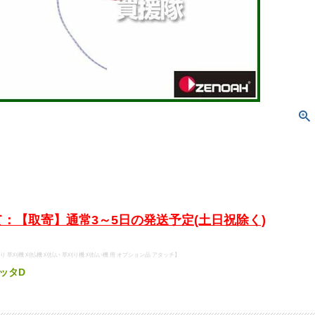
：【取寄】通常3～5日の発送予定(土日祝除く)
刈り 草刈機 刈払機 刈払い 草刈り機 刈払い機 用 オプション品 アタッチ】
ッタD