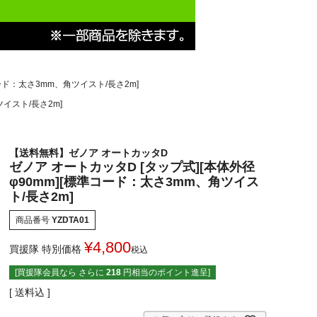
コード：太さ3mm、角ツイスト/長さ2m]
ツイスト/長さ2m]
【送料無料】ゼノア オートカッタD
ゼノア オートカッタD [タップ式][本体外径
φ90mm][標準コード：太さ3mm、角ツイス
ト/長さ2m]
商品番号
YZDTA01
¥
4,800
買援隊 特別価格
税込
[買援隊会員なら さらに
218
円相当のポイント進呈]
送料込