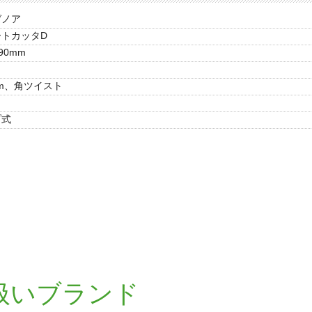
ゼノア
ートカッタD
90mm
m、角ツイスト
プ式
扱いブランド