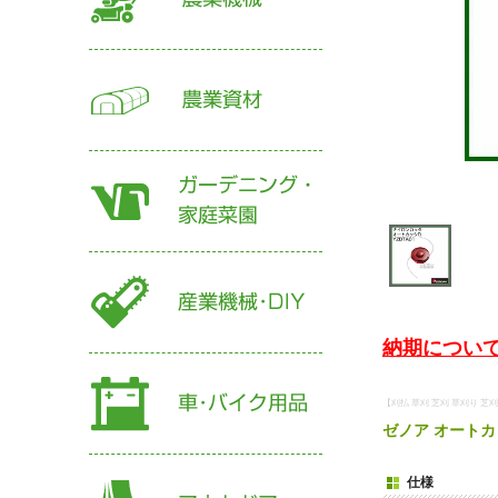
納期について
【刈払 草刈 芝刈 草刈り 芝
ゼノア オートカ
仕様