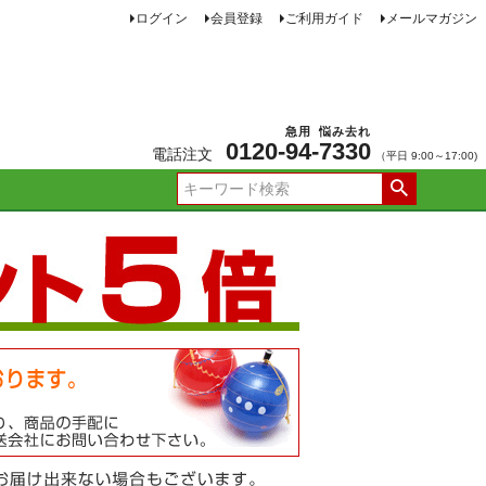
ログイン
会員登録
ご利用ガイド
メールマガジン
急用
悩み去れ
0120-
94
-
7330
電話注文
（平日 9:00～17:00)