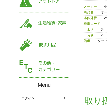
メーカー
商品名
オ
本体外径
φ
標準コード
太さ
3m
長さ
2m
備考
タッ
Menu
取り
ログイン