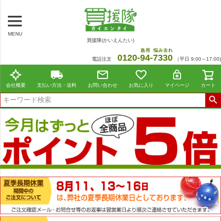
MENU
買援隊(かいえんたい)
急用
悩み去れ
0120-
94
-
7330
電話注文
（平日 9:00～17:00)
会社概要
支払い方法・送料
お問い合わせ
お気に入り
マイページ
カート