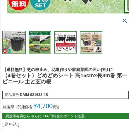
【送料無料】芝の根止め、花壇作りや家庭菜園の囲い作りに
（4巻セット）どめどめシート 高15cm×長3m巻 第一
ビニール 土と芝の根
商品番号
DAIM-021638-4S
¥
4,700
買援隊 特別価格
税込
[買援隊会員なら さらに
214
円相当のポイント進呈]
送料込