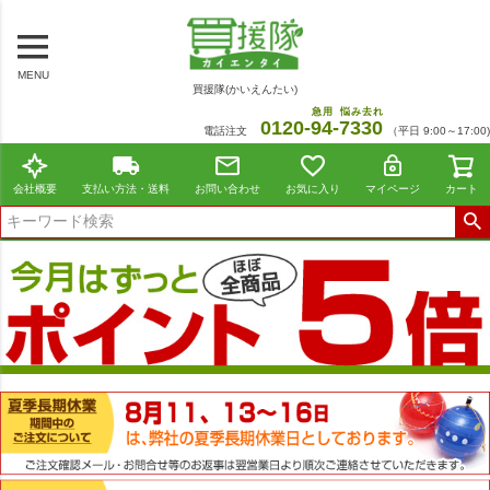
MENU
買援隊(かいえんたい)
急用
悩み去れ
0120-
94
-
7330
電話注文
（平日 9:00～17:00)
会社概要
支払い方法・送料
お問い合わせ
お気に入り
マイページ
カート