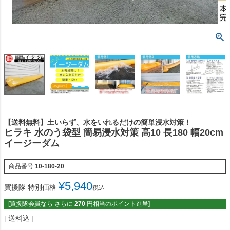
【送料無料】土いらず、水をいれるだけの簡単浸水対策！
ヒラキ 水のう袋型 簡易浸水対策 高10 長180 幅20cm
イージーダム
商品番号
10-180-20
¥
5,940
買援隊 特別価格
税込
[買援隊会員なら さらに
270
円相当のポイント進呈]
送料込