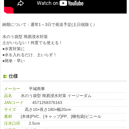
納期について：通常1～3日で発送予定(土日祝除く）
水のう袋型 簡易浸水対策
土がいらない！何度でも使える！
●水害対策に
●水を入れるだけ、土いらず！
●簡単・早い
仕様
メーカー
平城商事
品名
水のう袋型 簡易浸水対策 イージーダム
JANコード
4571258376163
サイズ
高さ10×長さ180×幅20cm
素材
[本体]PVC、[キャップ]PP、[梱包袋]ビニール
注水口径
2.5cm