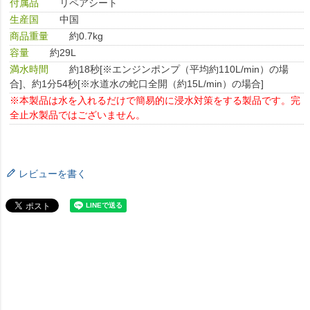
付属品
リペアシート
生産国
中国
商品重量
約0.7kg
容量
約29L
満水時間
約18秒[※エンジンポンプ（平均約110L/min）の場
合]、約1分54秒[※水道水の蛇口全開（約15L/min）の場合]
※本製品は水を入れるだけで簡易的に浸水対策をする製品です。完
全止水製品ではございません。
レビューを書く