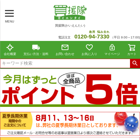
MENU
買援隊(かいえんたい)
急用
悩み去れ
0120-
94
-
7330
電話注文
（平日 9:00～17:00)
会社概要
支払い方法・送料
お問い合わせ
お気に入り
マイページ
カート