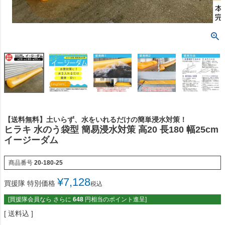
【送料無料】土いらず、水をいれるだけの簡単浸水対策！
ヒラキ 水のう袋型 簡易浸水対策 高20 長180 幅25cm
イージーダム
商品番号
20-180-25
¥
7,128
買援隊 特別価格
税込
[買援隊会員なら さらに
648
円相当のポイント進呈]
送料込