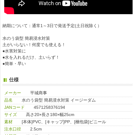
納期について：通常1～3日で発送予定(土日祝除く）
水のう袋型 簡易浸水対策
土がいらない！何度でも使える！
●水害対策に
●水を入れるだけ、土いらず！
●簡単・早い
仕様
メーカー
平城商事
品名
水のう袋型 簡易浸水対策 イージーダム
JANコード
4571258376194
サイズ
高さ20×長さ180×幅25cm
素材
[本体]PVC、[キャップ]PP、[梱包袋]ビニール
注水口径
2.5cm