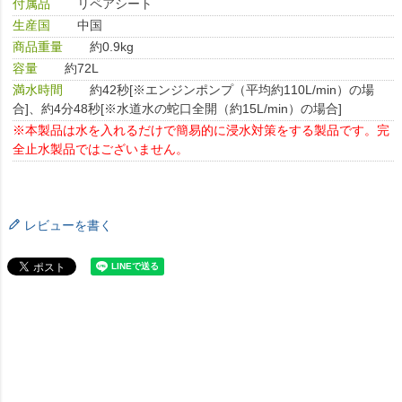
付属品
リペアシート
生産国
中国
商品重量
約0.9kg
容量
約72L
満水時間
約42秒[※エンジンポンプ（平均約110L/min）の場
合]、約4分48秒[※水道水の蛇口全開（約15L/min）の場合]
※本製品は水を入れるだけで簡易的に浸水対策をする製品です。完
全止水製品ではございません。
レビューを書く