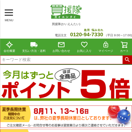
MENU
買援隊(かいえんたい)
急用
悩み去れ
0120-
94
-
7330
電話注文
（平日 9:00～17:00)
会社概要
支払い方法・送料
お問い合わせ
お気に入り
マイページ
カート