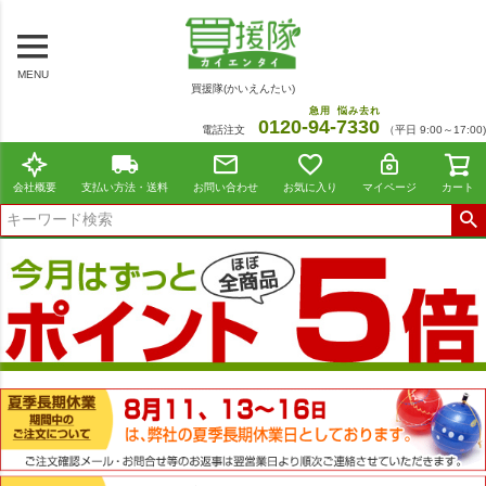
MENU
買援隊(かいえんたい)
急用
悩み去れ
0120-
94
-
7330
電話注文
（平日 9:00～17:00)
会社概要
支払い方法・送料
お問い合わせ
お気に入り
マイページ
カート