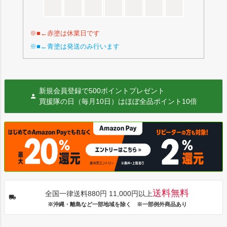
※■←赤塗は休業日です
※■←青塗は発送のみ行います
新規会員登録で500ポイントプレゼント
買援隊の日（毎月10日）はほぼ全品ポイント10倍
送料無料
全国一律送料880円 11,000円以上
※沖縄・離島など一部地域を除く ※一部例外商品あり