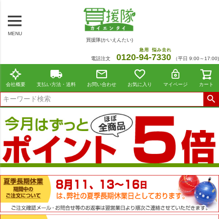
MENU
買援隊(かいえんたい)
急用
悩み去れ
0120-
94
-
7330
電話注文
（平日 9:00～17:00)
会社概要
支払い方法・送料
お問い合わせ
お気に入り
マイページ
カート