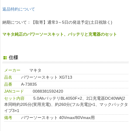
返品特約について
納期について：【取寄】通常3～5日の発送予定(土日祝除く)
マキタ純正のパワーソースキット、バッテリと充電器のセット
仕様
メーカー
マキタ
品名
パワーソースキット XGT13
品番
A-73835
JANコード
0088381592420
セット内容
5.0AhバッテリBL4050F×2、2口充電器DC40WA[2
本同時約205分(実用充電)、約260分(フル充電)]×1、マックパックタ
イプ3×1
備考
パワーソースキット 40Vmax/80Vmax用