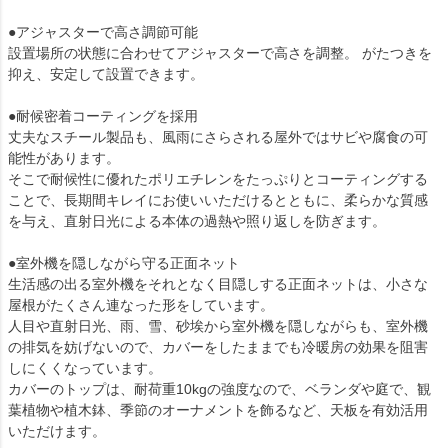
●アジャスターで高さ調節可能
設置場所の状態に合わせてアジャスターで高さを調整。 がたつきを
抑え、安定して設置できます。
●耐候密着コーティングを採用
丈夫なスチール製品も、風雨にさらされる屋外ではサビや腐食の可
能性があります。
そこで耐候性に優れたポリエチレンをたっぷりとコーティングする
ことで、長期間キレイにお使いいただけるとともに、柔らかな質感
を与え、直射日光による本体の過熱や照り返しを防ぎます。
●室外機を隠しながら守る正面ネット
生活感の出る室外機をそれとなく目隠しする正面ネットは、小さな
屋根がたくさん連なった形をしています。
人目や直射日光、雨、雪、砂埃から室外機を隠しながらも、室外機
の排気を妨げないので、カバーをしたままでも冷暖房の効果を阻害
しにくくなっています。
カバーのトップは、耐荷重10kgの強度なので、ベランダや庭で、観
葉植物や植木鉢、季節のオーナメントを飾るなど、天板を有効活用
いただけます。