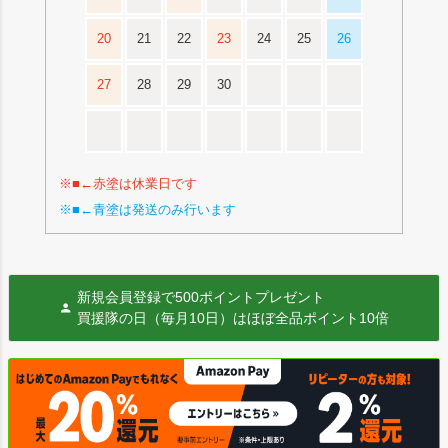
20
21
22
23
24
25
26
27
28
29
30
※■←赤塗は休業日です
※■←青塗は発送のみ行います
新規会員登録で500ポイントプレゼント
買援隊の日（毎月10日）はほぼ全品ポイント10倍