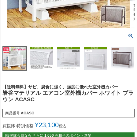
【送料無料】サビ、腐食に強く、強度に優れた室外機カバー
岩谷マテリアル エアコン室外機カバー ホワイト ブラ
ウン ACASC
商品番号
ACASC
¥
23,100
買援隊 特別価格
税込
[買援隊会員なら さらに
1,050
円相当のポイント進呈]