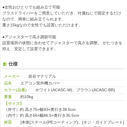
●女性おひとりでも組み立て可能
プラスドライバーをご用意していただき、付属ねじで固定するだけ
なので、簡単に組み立てられます。
重さ15kgなので女性でも設置いただけます。
●アジャスターで高さ調節可能
設置場所の状態に合わせてアジャスターで高さを調整。 がたつきを
抑え、安定して設置できます。
仕様
メーカー
岩谷マテリアル
品名
エアコン室外機カバー
カラー(品番)
ホワイト(ACASC-W)、ブラウン(ACASC-BR)
重量
約10kg
【サイズ】
（外寸）約 高さ75×幅93×奥行き38.5cm
（内寸）約 高さ66×幅86.5×奥行き35.5cm
材質
[本体]スチール(PEコーティング)、[ネジ・ガイドプレート]