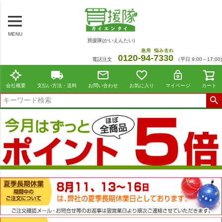
MENU
買援隊(かいえんたい)
急用
悩み去れ
0120-
94
-
7330
電話注文
（平日 9:00～17:00)
会社概要
支払い方法・送料
お問い合わせ
お気に入り
マイページ
カート