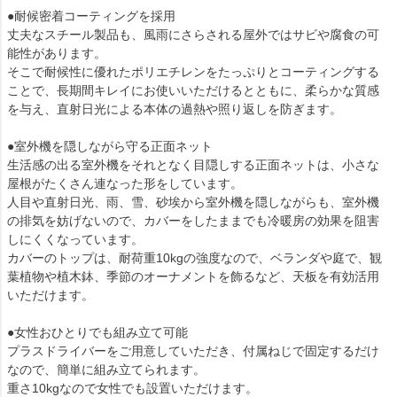
●耐候密着コーティングを採用
丈夫なスチール製品も、風雨にさらされる屋外ではサビや腐食の可
能性があります。
そこで耐候性に優れたポリエチレンをたっぷりとコーティングする
ことで、長期間キレイにお使いいただけるとともに、柔らかな質感
を与え、直射日光による本体の過熱や照り返しを防ぎます。
●室外機を隠しながら守る正面ネット
生活感の出る室外機をそれとなく目隠しする正面ネットは、小さな
屋根がたくさん連なった形をしています。
人目や直射日光、雨、雪、砂埃から室外機を隠しながらも、室外機
の排気を妨げないので、カバーをしたままでも冷暖房の効果を阻害
しにくくなっています。
カバーのトップは、耐荷重10kgの強度なので、ベランダや庭で、観
葉植物や植木鉢、季節のオーナメントを飾るなど、天板を有効活用
いただけます。
●女性おひとりでも組み立て可能
プラスドライバーをご用意していただき、付属ねじで固定するだけ
なので、簡単に組み立てられます。
重さ10kgなので女性でも設置いただけます。