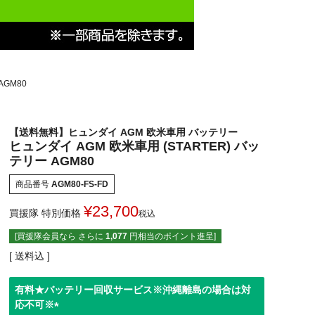
AGM80
【送料無料】ヒュンダイ AGM 欧米車用 バッテリー
ヒュンダイ AGM 欧米車用 (STARTER) バッ
テリー AGM80
商品番号
AGM80-FS-FD
¥
23,700
買援隊 特別価格
税込
[買援隊会員なら さらに
1,077
円相当のポイント進呈]
送料込
有料★バッテリー回収サービス※沖縄離島の場合は対
応不可※