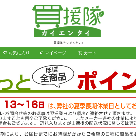
買援隊(かいえんたい)
お気に入り
マイページ
カート
検索