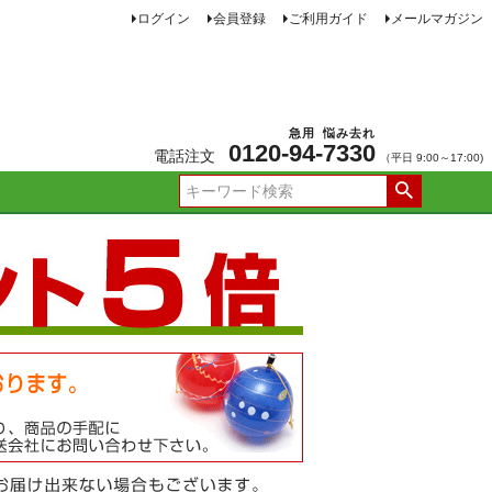
ログイン
会員登録
ご利用ガイド
メールマガジン
急用
悩み去れ
0120-
94
-
7330
電話注文
（平日 9:00～17:00)