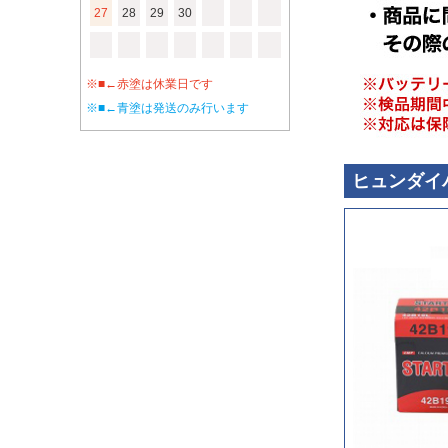
27
28
29
30
※■←赤塗は休業日です
※■←青塗は発送のみ行います