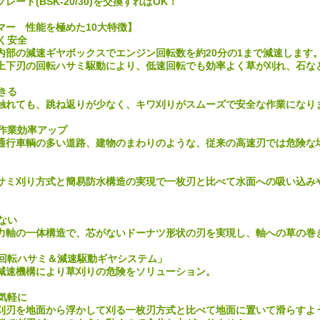
ート(BSK-20/30)を交換すればOK！
マー 性能を極めた10大特徴】
なく安全
内部の減速ギヤボックスでエンジン回転数を約20分の1まで減速します
上下刃の回転ハサミ駆動により、低速回転でも効率よく草が刈れ、石な
できる
触れても、跳ね返りが少なく、キワ刈りがスムーズで安全な作業になり
で作業効率アップ
通行車輌の多い道路、建物のまわりのような、従来の高速刃では危険な
サミ刈り方式と簡易防水構造の実現で一枚刃と比べて水面への吸い込み
かない
力軸の一体構造で、芯がないドーナツ形状の刃を実現し、軸への草の巻
「回転ハサミ＆減速駆動ギヤシステム」
減速機構により草刈りの危険をソリューション。
て気軽に
刈刃を地面から浮かして刈る一枚刃方式と比べて地面に置いて滑らすよ