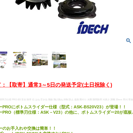
：【取寄】通常3～5日の発送予定(土日祝除く)
準刃仕様 PRO-BS 安全 除草 石 はね 空き缶 飛散 飛び跳ね 抑制 防止 道路 際刈り 水際 隙間除草 刈高さ 調整 20mm 草刈 草抜
PROにボトムスライダー仕様（型式：ASK-BS20V23）が登場！！
ーPRO（標準刃仕様：ASK－V23）の他に、ボトムスライダー20が底
ーのお手入れや交換は簡単！！