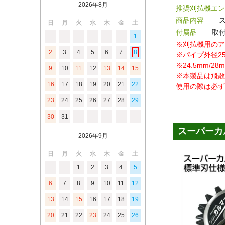
2026年8月
推奨刈払機エン
商品内容
ス
日
月
火
水
木
金
土
付属品
取
1
※刈払機用のア
2
3
4
5
6
7
8
※パイプ外径2
※24.5mm/
9
10
11
12
13
14
15
※本製品は飛散
16
17
18
19
20
21
22
使用の際は必ず
23
24
25
26
27
28
29
30
31
2026年9月
日
月
火
水
木
金
土
1
2
3
4
5
6
7
8
9
10
11
12
13
14
15
16
17
18
19
20
21
22
23
24
25
26