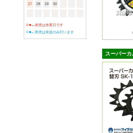
27
28
29
30
※■←赤塗は休業日です
※■←青塗は発送のみ行います