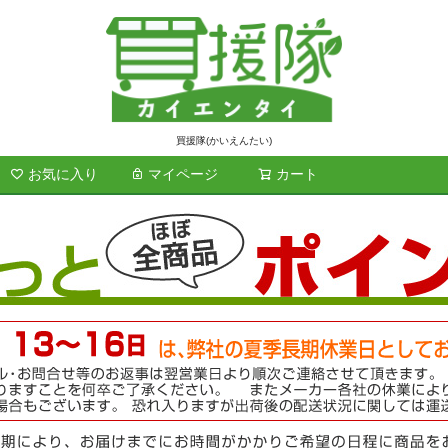
買援隊(かいえんたい)
お気に入り
マイページ
カート
検索