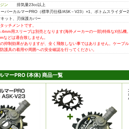
ジン
排気量23cc以上
ーパーカルマーPRO（標準刃仕様/ASK－V23）×1、ボトムスライダー20（
付キット、刃保護カバー
タッチメントです。
5.4mm用スリーブは別売となります(海外メーカーの一部)特殊な刈払機
28mmなどは適合致しません。
の抑制効果がありますが、全く飛散しない事ではありません。ケーブル
防護具の着用や周囲への安全確認を行ってください。