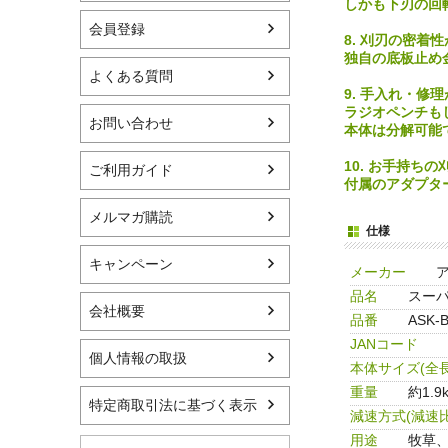
しかも下刃の回
会員登録
8. 刈刃の密着
独自の底板止め
よくある質問
9. 手入れ・修
ラジオペンチも
お問い合わせ
本体は分解可能
10. お手持ち
ご利用ガイド
付属のアダプタ
メルマガ購読
仕様
キャンペーン
メーカー
品名
スーパ
会社概要
品番
ASK-
JANコード
個人情報の取扱
本体サイズ(全長
重量
約1.9
特定商取引法に基づく表示
減速方式(減速比
用途
牧草、