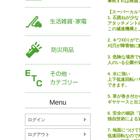
摩耗すれば樹脂プレ
【スーパーカル
1. 石跳ねが少
アタッチメント
この減速機構と
2. キワ刈りが
刈刃が障害物に
3. 危険な場所
人のいる公園や
4. 水に強い
上下低速回転ハ
できます。
5. 草が巻き付
Menu
ギヤケースと出
6. 安全の秘訣
独自技術による
ログイン
7. 地面につけ
ログアウト
低速回転なので