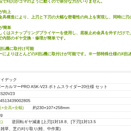
転で刈刃がコマのように動くので余分な力がいりません。
性が向上
金具構造により、上刃と下刃の大幅な密着性の向上を実現し、同時に刃
理が簡単
しくはスナップリングプライヤーを使用し、底板止め金具を外すだけで
で内部のギヤ交換・修理が簡単です。
の刈払機に取付け可能
ーによりほとんどの刈払機に取付けが可能です。※一部特殊仕様の刈払
アイデック
ーカルマーPRO ASK-V23 ボトムスライダー20仕様 セット
BS20V23
4513439002805
×全高×全幅)
約230×107×258mm
kg
)
逆回転ギヤ減速 [上刃]1対18.8、[下刃]1対13.5
雑草、芝の刈り取り(軽、中作業)