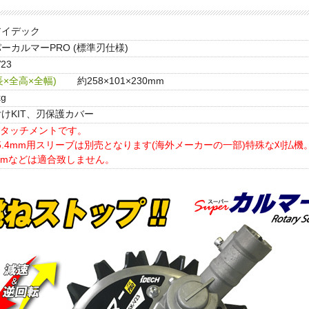
アイデック
ーカルマーPRO (標準刃仕様)
V23
×全高×全幅)
約258×101×230mm
kg
けKIT、刃保護カバー
タッチメントです。
5.4mm用スリーブは別売となります(海外メーカーの一部)特殊な刈払機
28mmなどは適合致しません。