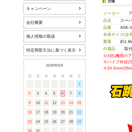
仕様
キャンペーン
メーカー
品名
スーパ
会社概要
品番
ASK-
本体サイズ(全長
個人情報の取扱
重量
約1.8
付属品
取付
特定商取引法に基づく表示
※刈払機用のア
※パイプ外径2
2026年8月
※24.5mm/
日
月
火
水
木
金
土
1
2
3
4
5
6
7
8
9
10
11
12
13
14
15
16
17
18
19
20
21
22
23
24
25
26
27
28
29
30
31