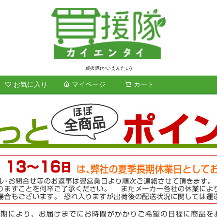
買援隊(かいえんたい)
お気に入り
マイページ
カート
検索