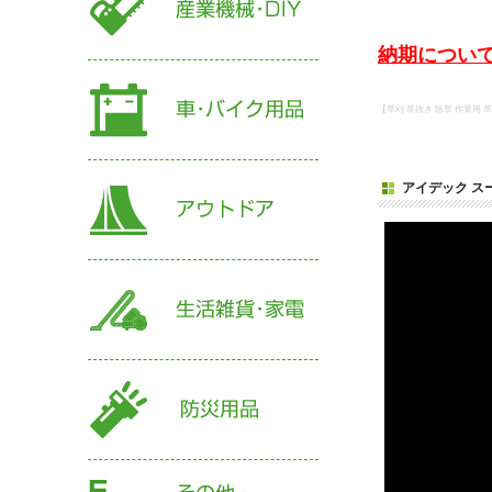
納期について
【草刈 草抜き 除草 作業用 
アイデック スー