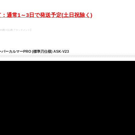
：通常1～3日で発送予定(土日祝除く)
草刈機 刈払機 アタッチメント】
パーカルマーPRO (標準刃仕様) ASK-V23