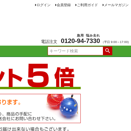
ログイン
会員登録
ご利用ガイド
メールマガジン
急用
悩み去れ
0120-
94
-
7330
電話注文
（平日 9:00～17:00)