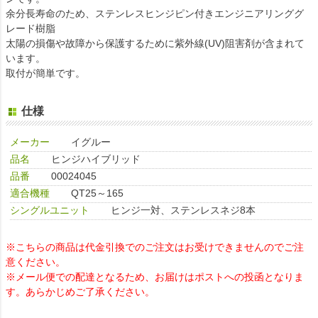
余分長寿命のため、ステンレスヒンジピン付きエンジニアリンググ
レード樹脂
太陽の損傷や故障から保護するために紫外線(UV)阻害剤が含まれて
います。
取付が簡単です。
仕様
メーカー
イグルー
品名
ヒンジハイブリッド
品番
00024045
適合機種
QT25～165
シングルユニット
ヒンジ一対、ステンレスネジ8本
※こちらの商品は代金引換でのご注文はお受けできませんのでご注
意ください。
※メール便での配達となるため、お届けはポストへの投函となりま
す。あらかじめご了承ください。