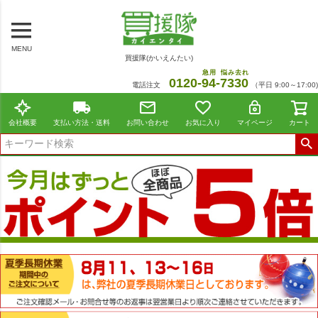
MENU
買援隊(かいえんたい)
急用
悩み去れ
0120-
94
-
7330
電話注文
（平日 9:00～17:00)
会社概要
支払い方法・送料
お問い合わせ
お気に入り
マイページ
カート