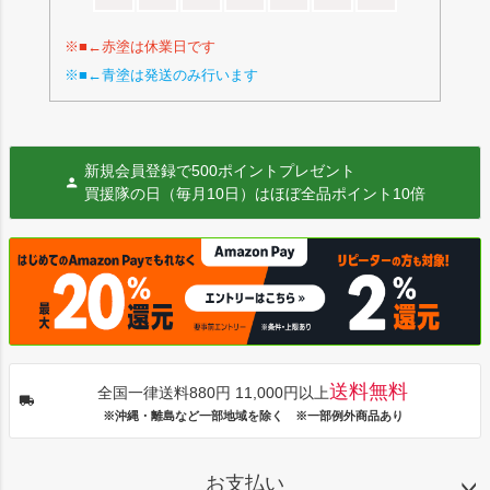
※■←赤塗は休業日です
※■←青塗は発送のみ行います
新規会員登録で500ポイントプレゼント
買援隊の日（毎月10日）はほぼ全品ポイント10倍
送料無料
全国一律送料880円 11,000円以上
※沖縄・離島など一部地域を除く ※一部例外商品あり
お支払い