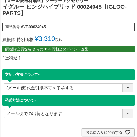
【メール便送料無料】クーラーアクセサリー
イグルー ヒンジハイブリッド 00024045【IGLOO-
PARTS】
商品番号
AVT-00024045
¥
3,310
買援隊 特別価格
税込
[買援隊会員なら さらに
150
円相当のポイント進呈]
送料込
支払い方法について
(
必
須
)
発送方法について
(
必
須
)
お気に入りに登録する