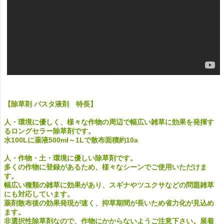
【除草剤 バスタ液剤 特長】
人・環境に優しく、様々な作物の周辺で幅広い雑草に効果を発揮す
るロングセラー除草剤です。
水100Lに薬液500ml～1Lで散布面積約10a
人・作物・土・環境に優しい除草剤です。
多くの作物に登録があるため、様々なシーンでご使用いただけま
す。
幅広い種類の雑草に効果があり、スギナやツユクサなどの問題雑草
にも対応しています。
薬剤散布後の効果発現が速く、抑草期間が長いため省力化が見込め
ます。
非選択性除草剤なので、作物にかからないようご注意下さい。展着