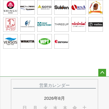
ペー
ジト
営業カレンダー
ップ
へ
2026年8月
日
月
火
水
木
金
土