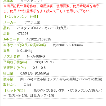
原産国
オーストラリア
※商品記載の登録作物、適用病害、使用回数、使用時期等を遵守
し、使用上の注意事項をよく読んで正しく使用して下さい。
【バスタノズル 仕様】
メーカー
ヤマホ工業
品名
バスタノズルLV35カバー (動力用)
品番
473296
JANコード
4530217109815
本体サイズ(全長×全高×全幅)
約320×150×130mm
重量
約0.104kg
ノズル名称
N-KA-8BRG
平均粒子径(μm)
788(0.5MPa)
適正圧力(MPa)
0.5～0.8
噴出量
0.59 L/分 (0.5MPa)
散布幅
約65cm(※散布幅はノズルからの距離が30cmでの数値)
取付ネジ
G1/4
【セット内容】
除草剤バスタ5L×3本、バスタノズルLV35カバ
ー (動力用)×1個、計量カップ×1個