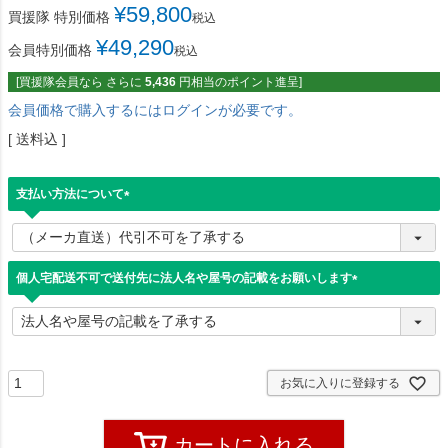
¥
59,800
買援隊 特別価格
税込
¥
49,290
会員特別価格
税込
[買援隊会員なら さらに
5,436
円相当のポイント進呈]
会員価格で購入するにはログインが必要です。
送料込
支払い方法について
(
必
須
)
個人宅配送不可で送付先に法人名や屋号の記載をお願いします
(
必
須
)
お気に入りに登録する
カートに入れる