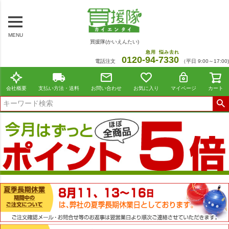
MENU
買援隊(かいえんたい)
急用
悩み去れ
0120-
94
-
7330
電話注文
（平日 9:00～17:00)
会社概要
支払い方法・送料
お問い合わせ
お気に入り
マイページ
カート