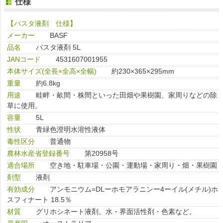
仕様
【バスタ液剤 仕様】
メーカー
BASF
品名
バスタ液剤 5L
JANコード
4531607001955
本体サイズ(全長×全高×全幅)
約230×365×295mm
重量
約6.8kg
用途
畦畔・畝間・株間といった田畑や果樹園、家周りなどの除
草に使用。
容量
5L
性状
青緑色澄明水溶性液体
毒性区分
普通物
農林水産省登録番号
第20958号
適合場所
空き地・駐車場・公園・運動場・家周り・畑・果樹園
剤型
液剤
有効成分
アンモニウム=DLーホモアラニンー4ーイル(メチル)ホ
スフィナート 18.5％
材質
グリホシネート液剤。水・界面活性剤・色素など。