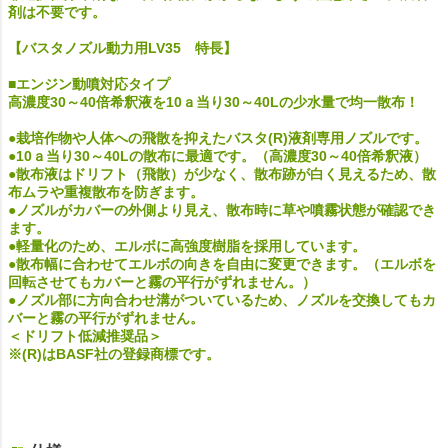
剤は不要です。
【バスタノズル動力用LV35 特長】
■エンジン動噴対応タイプ
高濃度30～40倍希釈液を10ａ当り30～40Lの少水量で均一散布！
●栽培作物や人体への飛散を抑えたバスタ(R)液剤専用ノズルです。
●10ａ当り30～40Lの散布に最適です。（高濃度30～40倍希釈液）
●散布液はドリフト（飛散）が少なく、散布跡が白く見えるため、散
布ムラや重複散布を防ぎます。
●ノズルがカバーの外側より見え、散布時に草や噴霧状態が確認でき
ます。
●軽量化のため、エルボに高強度樹脂を採用しています。
●散布幅に合わせてエルボの向きを自由に変更できます。（エルボを
回転させてもカバーと霧の平行がずれません。）
●ノズル部に方向合わせ溝がついているため、ノズルを交換してもカ
バーと霧の平行がずれません。
＜ドリフト低減推奨品＞
※(R)はBASF社の登録商標です。