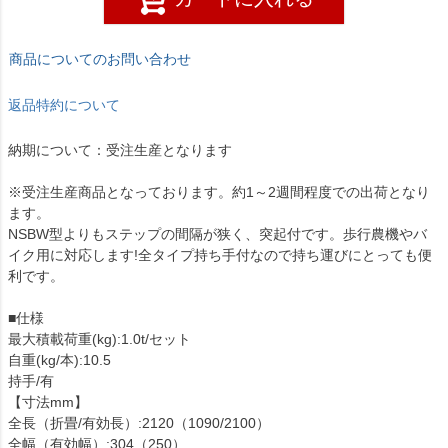
商品についてのお問い合わせ
返品特約について
納期について：受注生産となります
※受注生産商品となっております。約1～2週間程度での出荷となり
ます。
NSBW型よりもステップの間隔が狭く、突起付です。歩行農機やバ
イク用に対応します!全タイプ持ち手付なので持ち運びにとっても便
利です。
■仕様
最大積載荷重(kg):1.0t/セット
自重(kg/本):10.5
持手/有
【寸法mm】
全長（折畳/有効長）:2120（1090/2100）
全幅（有効幅）:304（250）