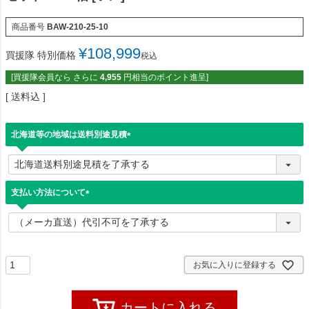
商品番号
BAW-210-25-10
¥
108,999
買援隊 特別価格
税込
[買援隊会員なら さらに
4,955
円相当のポイント進呈]
送料込
北海道等の地域は送料別途見積
(
必
須
)
支払い方法について
(
必
須
)
お気に入りに登録する
カートに入れる