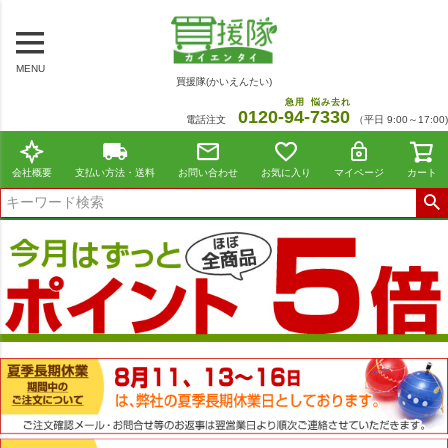
MENU
買援隊(かいえんたい)
急用
悩み去れ
0120-
94
-
7330
電話注文
（平日 9:00～17:00)
会社概要
支払い方法・送料
お問い合わせ
お気に入り
マイページ
カート