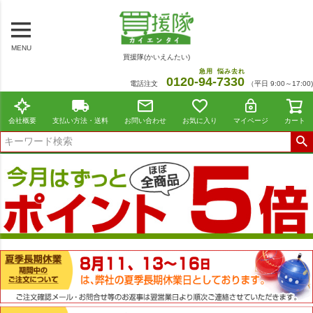
MENU
買援隊(かいえんたい)
急用
悩み去れ
0120-
94
-
7330
電話注文
（平日 9:00～17:00)
会社概要
支払い方法・送料
お問い合わせ
お気に入り
マイページ
カート