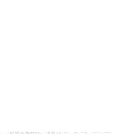
ク バス 農業機械 建設機械 Honda ホンダ 本田 交換 互換 シールドバッテリー MFバッテリー メンテナン