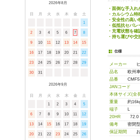
スフリーバッテリー ヨーロ
2026年8月
・面倒な手入れ
・カルシウム特
日
月
火
水
木
金
土
・安全性の高い
1
・低抵抗セパレ
・充電状態を確
2
3
4
5
6
7
8
・持ち運びや交
9
10
11
12
13
14
15
仕様
16
17
18
19
20
21
22
23
24
25
26
27
28
29
メーカー
品名
欧州車
30
31
品番
CMF5
2026年9月
JANコード
本体サイズ(全長
日
月
火
水
木
金
土
重量
約16k
1
2
3
4
5
端子
L
6
7
8
9
10
11
12
20HR
72.0
備考
密閉
13
14
15
16
17
18
19
保証期間
20
21
22
23
24
25
26