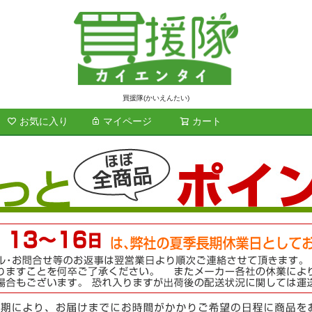
買援隊(かいえんたい)
お気に入り
マイページ
カート
検索