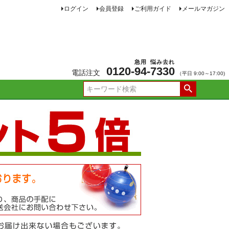
ログイン
会員登録
ご利用ガイド
メールマガジン
急用
悩み去れ
0120-
94
-
7330
電話注文
（平日 9:00～17:00)