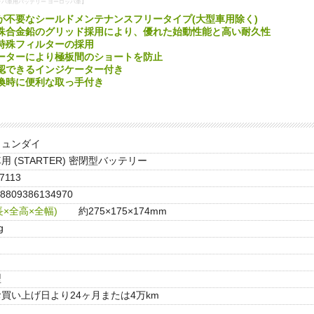
ッパ車用バッテリー ヨーロッパ車】
が不要なシールドメンテナンスフリータイプ(大型車用除く)
殊合金鉛のグリッド採用により、優れた始動性能と高い耐久性
特殊フィルターの採用
ーターにより極板間のショートを防止
認できるインジケーター付き
換時に便利な取っ手付き
ヒュンダイ
用 (STARTER) 密閉型バッテリー
7113
8809386134970
×全高×全幅)
約275×175×174mm
g
型
お買い上げ日より24ヶ月または4万km