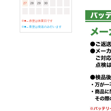
27
28
29
30
※■←赤塗は休業日です
※■←青塗は発送のみ行います