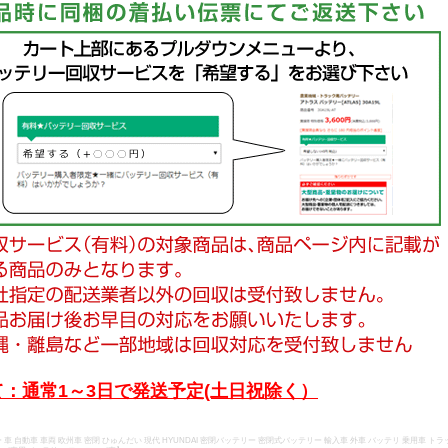
：通常1～3日で発送予定(土日祝除く）
車 自動車 車両 欧州車 密閉 ひゅんだい 現代 HYUNDAI 密閉バッテリー 密閉式バッテリー 輸入車 外車 バッテリ 乗用車 トラッ