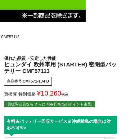
CMF57113
優れた品質・安定した性能
ヒュンダイ 欧州車用 (STARTER) 密閉型バッ
テリー CMF57113
商品番号
CMF571-13-FD
¥
10,260
買援隊 特別価格
税込
[買援隊会員なら さらに
466
円相当のポイント進呈]
有料★バッテリー回収サービス※沖縄離島の場合は対
応不可※
(