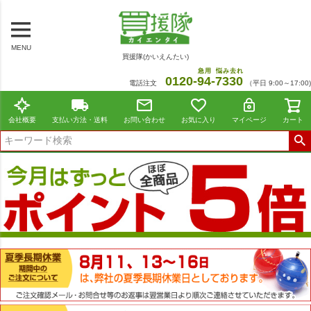
MENU
買援隊(かいえんたい)
急用
悩み去れ
0120-
94
-
7330
電話注文
（平日 9:00～17:00)
会社概要
支払い方法・送料
お問い合わせ
お気に入り
マイページ
カート