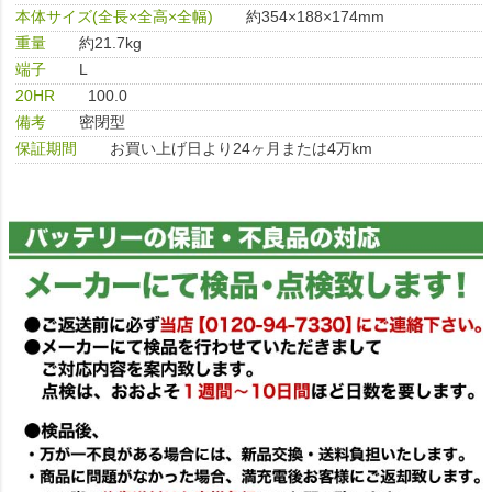
本体サイズ(全長×全高×全幅)
約354×188×174mm
重量
約21.7kg
端子
L
20HR
100.0
備考
密閉型
保証期間
お買い上げ日より24ヶ月または4万km