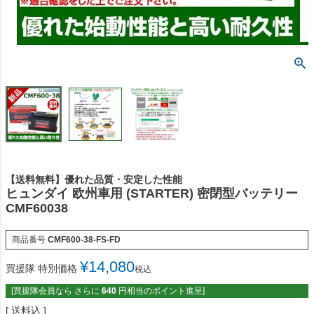
【送料無料】優れた品質・安定した性能
ヒュンダイ 欧州車用 (STARTER) 密閉型バッテリー
CMF60038
商品番号
CMF600-38-FS-FD
¥
14,080
買援隊 特別価格
税込
[買援隊会員なら さらに
640
円相当のポイント進呈]
送料込