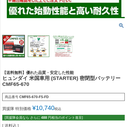
【送料無料】優れた品質・安定した性能
ヒュンダイ 米国車用 (STARTER) 密閉型バッテリー
CMF65-670
商品番号
CMF65-670-FS-FD
¥
10,740
買援隊 特別価格
税込
[買援隊会員なら さらに
488
円相当のポイント進呈]
送料込