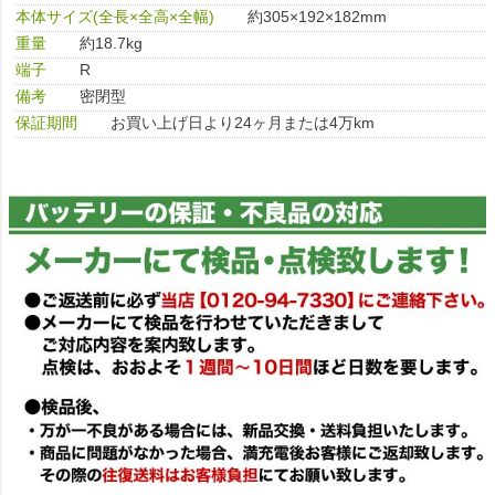
本体サイズ(全長×全高×全幅)
約305×192×182mm
重量
約18.7kg
端子
R
備考
密閉型
保証期間
お買い上げ日より24ヶ月または4万km