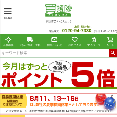
MENU
買援隊(かいえんたい)
急用
悩み去れ
0120-
94
-
7330
電話注文
（平日 9:00～17:00)
会社概要
支払い方法・送料
お問い合わせ
お気に入り
マイページ
カート