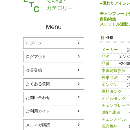
●優れたアイシ
チェンブレーキ
自動給油
スロットル連動
Menu
仕様
ログイン
メーカー
品名
エンジ
ログアウト
品番
E203
会員登録
本体乾燥質量
外形寸法
(
よくある質問
エンジン
(
燃料タンク
お問い合わせ
オイルタンク
チェンブレーキ
ご利用ガイド
3軸合成値
チェンオイル
メルマガ購読
混合燃料