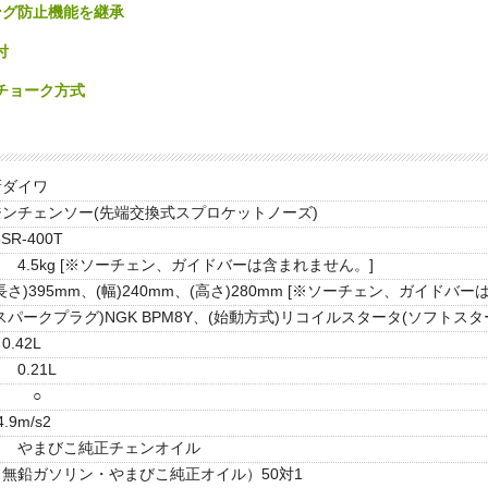
ング防止機能を継承
付
チョーク方式
新ダイワ
ンチェンソー(先端交換式スプロケットノーズ)
8SR-400T
4.5kg [※ソーチェン、ガイドバーは含まれません。]
長さ)395mm、(幅)240mm、(高さ)280mm [※ソーチェン、ガイドバ
スパークプラグ)NGK BPM8Y、(始動方式)リコイルスタータ(ソフトスタ
0.42L
0.21L
○
4.9m/s2
やまびこ純正チェンオイル
（無鉛ガソリン・やまびこ純正オイル）50対1