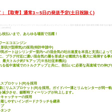
：【取寄】通常3～5日の発送予定(土日祝除く)
 エンジン チェーンソー チェンソー ソー エンジン式 エンジン チェーン チェン 伐木 造園 薪 庭木 伐採 薪割 切断 木材 丸太 輪切り 雑
amabiko】
ら枝払いまで、あらゆる場面で活躍！
ワーエコエンジン
形状(Y型掃気)の採用(特許申請中)
掃気ポートはシリンダー室内への混合気の吐出速度を本流と支流によっ
に、プラグ付近に濃い混合気の層を形成させ燃焼力を最大に発揮する事
、最大トルク約7％アップ(※当社従来機比)
れる低中速域でのトルクアップと共に、枝払いに必要な高速域での伸び
スプロケット(R)を採用
様にリムスプロケット(R)を採用。ガイドバー溝とリムセンターが同一
を減少させ、鋸断時フィーリングが向上します。
ンキャッチャーの採用
装着しやすいインボードクラッチを継承
ップ
料タンク