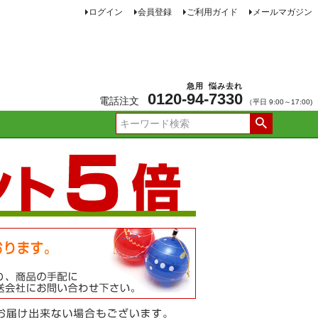
ログイン
会員登録
ご利用ガイド
メールマガジン
急用
悩み去れ
0120-
94
-
7330
電話注文
（平日 9:00～17:00)