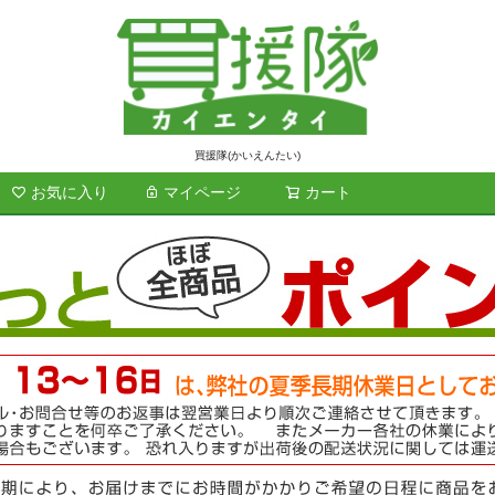
買援隊(かいえんたい)
お気に入り
マイページ
カート
検索