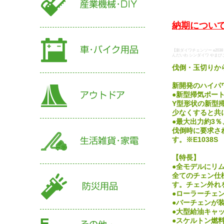
納期について
【新ダイワチェンソー e2038
んだいわ シンダイワ やまびこ y
伐倒・玉切りか
新開発のハイパ
●新型掃気ポート
Y型形状の新型
少なくすると共
●最大出力約3％
伐倒時に要求さ
す。※E1038S
【特長】
●全モデルにリム
全てのチェン仕
す。チェン外れ
●ローラーチェ
●バーチェンが
●大型給油キャ
●スケルトン燃