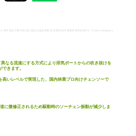
木 剪定 作業 本体 純正 新品 正規品 林業 造 材 間伐 倒木 業務用 雑木林 枝打ち プロ向け shindaiwa し
て異なる流速にする方式により排気ポートからの吹き抜けを
ができます。
を高いレベルで実現した、国内林業プロ向けチェンソーで
軌道に微修正されるため駆動時のソーチェン振動が減少しま