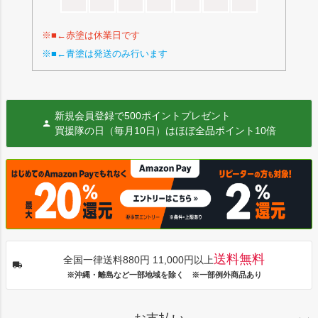
※■←赤塗は休業日です
※■←青塗は発送のみ行います
新規会員登録で500ポイントプレゼント
買援隊の日（毎月10日）はほぼ全品ポイント10倍
送料無料
全国一律送料880円 11,000円以上
※沖縄・離島など一部地域を除く ※一部例外商品あり