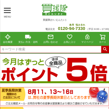
MENU
買援隊(かいえんたい)
急用
悩み去れ
0120-
94
-
7330
電話注文
（平日 9:00～17:00)
会社概要
支払い方法・送料
お問い合わせ
お気に入り
マイページ
カート