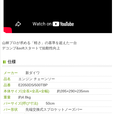
山林プロが求める「軽さ」の基準を超えた一台
デコンプ&softスタートで始動性向上
仕様
メーカー
新ダイワ
品名
エンジン チェーンソー
品番
E2050DS/500TBP
本体サイズ(全長×全高×全幅)
約395×290×235mm
重量
約4.8kg
バーサイズ(呼び寸法)
50cm
バー形状
先端交換式スプロケットノーズバー