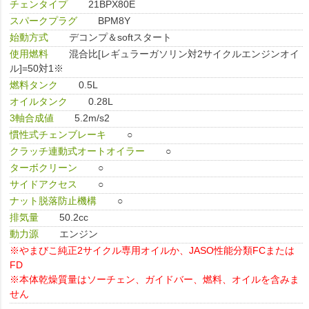
チェンタイプ
21BPX80E
スパークプラグ
BPM8Y
始動方式
デコンプ＆softスタート
使用燃料
混合比[レギュラーガソリン対2サイクルエンジンオイ
ル]=50対1※
燃料タンク
0.5L
オイルタンク
0.28L
3軸合成値
5.2m/s2
慣性式チェンブレーキ
○
クラッチ連動式オートオイラー
○
ターボクリーン
○
サイドアクセス
○
ナット脱落防止機構
○
排気量
50.2cc
動力源
エンジン
※やまびこ純正2サイクル専用オイルか、JASO性能分類FCまたは
FD
※本体乾燥質量はソーチェン、ガイドバー、燃料、オイルを含みま
せん