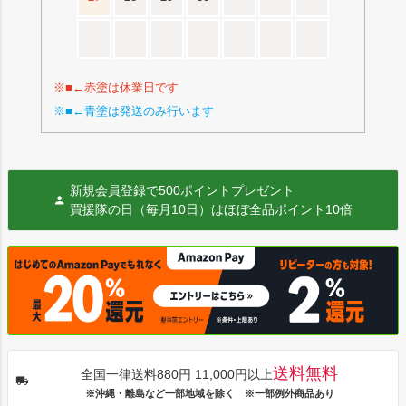
※■←赤塗は休業日です
※■←青塗は発送のみ行います
新規会員登録で500ポイントプレゼント
買援隊の日（毎月10日）はほぼ全品ポイント10倍
送料無料
全国一律送料880円 11,000円以上
※沖縄・離島など一部地域を除く ※一部例外商品あり