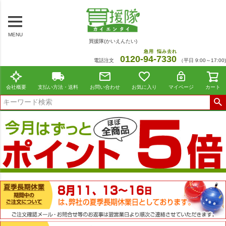
MENU
買援隊(かいえんたい)
急用
悩み去れ
0120-
94
-
7330
電話注文
（平日 9:00～17:00)
会社概要
支払い方法・送料
お問い合わせ
お気に入り
マイページ
カート