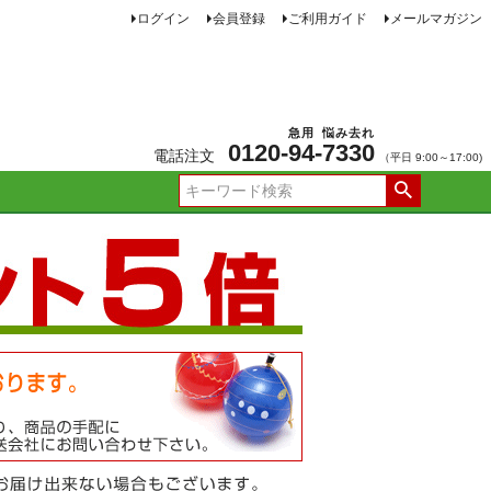
ログイン
会員登録
ご利用ガイド
メールマガジン
急用
悩み去れ
0120-
94
-
7330
電話注文
（平日 9:00～17:00)