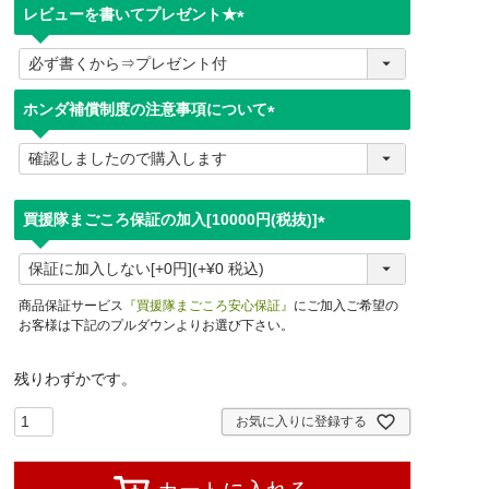
レビューを書いてプレゼント★
(
必
須
ホンダ補償制度の注意事項について
)
(
必
須
)
買援隊まごころ保証の加入[10000円(税抜)]
(
必
須
商品保証サービス
『買援隊まごころ安心保証』
にご加入ご希望の
)
お客様は下記のプルダウンよりお選び下さい。
残りわずかです。
お気に入りに登録する