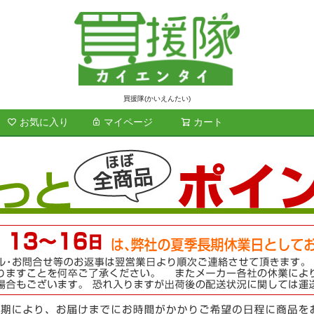
買援隊(かいえんたい)
お気に入り
マイページ
カート
検索