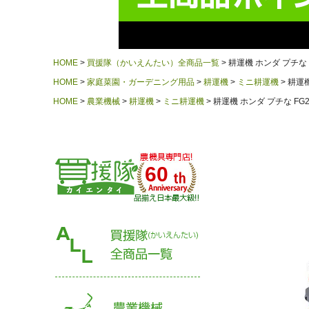
HOME
買援隊（かいえんたい）全商品一覧
耕運機 ホンダ プチな 
HOME
家庭菜園・ガーデニング用品
耕運機
ミニ耕運機
耕運機
HOME
農業機械
耕運機
ミニ耕運機
耕運機 ホンダ プチな FG
60