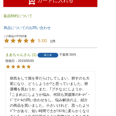
カートに入れる
返品特約について
商品についてのお問い合わせ
5.00
1
まあちゃん
1
千葉県
50代
購入者
投稿日
2015/05/30
病気をして畑を草だらけしてしまい、耕すのも大
変になり、どうしようか?と思っていました。耕
運機を買おうか、また、｢プチな｣にしようか、
｢こまめ｣にしようか悩み、何回も買援隊のﾎｰﾑﾍﾟｰ
ｼﾞでﾒｰﾙの問い合わせをし、悩み解決の上、紹介
の商品を買いました。小さいけれど、思ったより
ﾊﾟﾜｰがあり、短い時間で土がﾌｶﾌｶに柔らかくなり