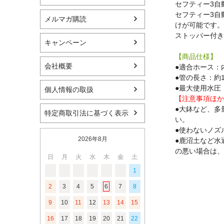
セフティー3自
セフティー3自
メルマガ購読
けが可能です。
ストッパー付き
キャンペーン
【商品仕様】
会社概要
●適合ホース：内
●管の長さ：約1
●最大使用水圧：7
個人情報の取扱
【注意事項ほか
●大鉢など、多
特定商取引法に基づく表示
い。
●使わないノズ
2026年8月
●鹿沼土など水
の悪い場合は、
日
月
火
水
木
金
土
1
2
3
4
5
6
7
8
9
10
11
12
13
14
15
16
17
18
19
20
21
22