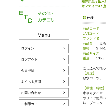
園芸用品：散水
セフティー3：点滴
仕様
商品コード
FU
JANコード
49
Menu
ブランド名
セ
商品名
点滴
規格
STN-10
ログイン
商品サイズ
幅3
重量
135g
ログアウト
差し込んで根っ
会員登録
【用途】
散水パーツ。
よくある質問
【機能・特徴】
お問い合わせ
水やりタイマー
やりにご使用い
鉢・プランター
ご利用ガイド