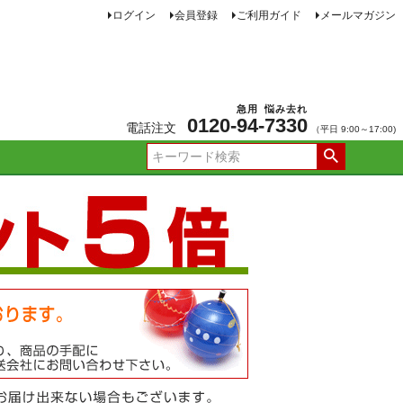
ログイン
会員登録
ご利用ガイド
メールマガジン
急用
悩み去れ
0120-
94
-
7330
電話注文
（平日 9:00～17:00)