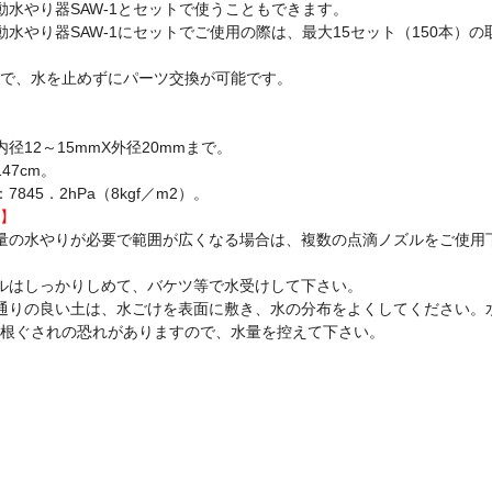
動水やり器SAW-1とセットで使うこともできます。
動水やり器SAW-1にセットでご使用の際は、最大15セット（150本）の
で、水を止めずにパーツ交換が可能です。
径12～15mmX外径20mmまで。
47cm。
845．2hPa（8kgf／m2）。
】
量の水やりが必要で範囲が広くなる場合は、複数の点滴ノズルをご使用
ルはしっかりしめて、バケツ等で水受けして下さい。
通りの良い土は、水ごけを表面に敷き、水の分布をよくしてください。
根ぐされの恐れがありますので、水量を控えて下さい。