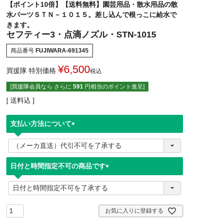
【ポイント10倍】【送料無料】園芸用品・散水用品の散
水パーツＳＴＮ－１０１５。差し込んで根っこに給水で
きます。
セフティー3・点滴ノズル・STN-1015
商品番号
FUJIWARA-691345
¥
6,500
買援隊 特別価格
税込
[買援隊会員なら さらに
591
円相当のポイント進呈]
送料込
支払い方法について
(
必
須
日付と時間指定不可の商品です
)
(
必
須
)
お気に入りに登録する