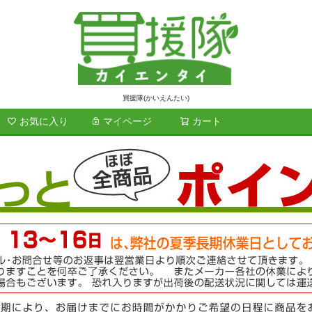
買援隊(かいえんたい)
お気に入り
マイページ
カート
検索