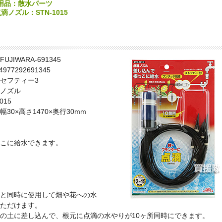
用品：散水パーツ
ノズル：STN-1015
JIWARA-691345
77292691345
フティー3
ノズル
15
0×高さ1470×奥行30mm
こに給水できます。
と同時に使用して畑や花への水
ただけます。
の土に差し込んで、根元に点滴の水やりが10ヶ所同時にできます。