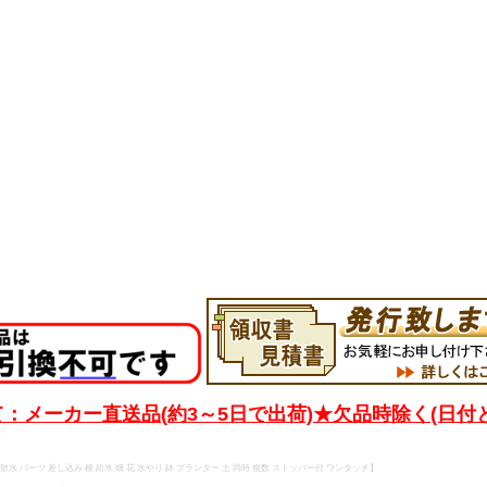
：メーカー直送品(約3～5日で出荷)★欠品時除く(日付
散水 パーツ 差し込み 根 給水 畑 花 水やり 鉢 プランター 土 同時 複数 ストッパー付 ワンタッチ】