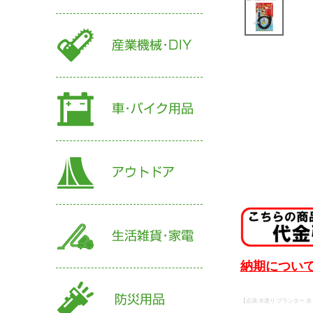
納期について
【点滴 水遣り プランター 水 