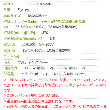
JANコード
0088381693301
重量
約31kg
本体サイズ
843×608mm
打撃エネルギーJoule(ジュール)(EPTA基準※1/旧基準
値)
57.7/62(単相100V)、72.8/62(単相200V)
打撃数(min-1)[回/分]
870
振動3軸合成値(m/s2) ※2
6.5
電源(V)
単相100、単相200V
電流(A)
15(単相100V)、10.5(単相200V)
コード(m)
5
備考
専用シャンク29mm
消費電力
1430W(単相100V)、2000W(単相200V)
付属品
十字ブルポイント29-400、六角棒スパナ5
※1 EPTAプロシージャー 05/2009に準拠。ジュールとは、ハンマま
たはストライカの質量と打撃速度によって決まるエネルギーの単位
です。
※2 EN60745-2-6規格に基づき測定。
※重量物の為配達の際は車上渡しになります。
※荷降ろし時の人員の確保またはフォークリフトや昇降機のご準備