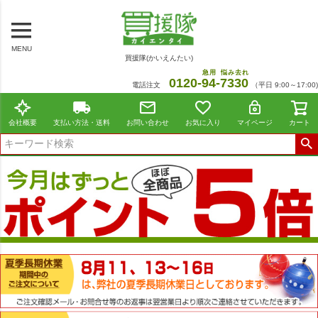
MENU
買援隊(かいえんたい)
急用
悩み去れ
0120-
94
-
7330
電話注文
（平日 9:00～17:00)
会社概要
支払い方法・送料
お問い合わせ
お気に入り
マイページ
カート