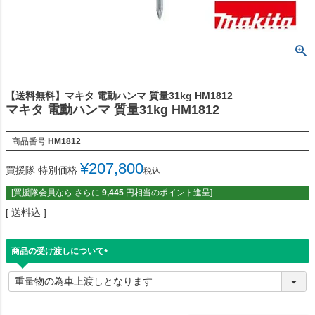
【送料無料】マキタ 電動ハンマ 質量31kg HM1812
マキタ 電動ハンマ 質量31kg HM1812
商品番号
HM1812
¥
207,800
買援隊 特別価格
税込
[買援隊会員なら さらに
9,445
円相当のポイント進呈]
送料込
商品の受け渡しについて
(
必
須
)