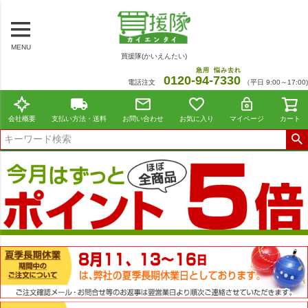
MENU
買援隊(かいえんたい)
急用
悩み去れ
0120-
94
-
7330
電話注文
（平日 9:00～17:00)
会社概要
支払い方法・送料
お問い合わせ
お気に入り
マイページ
カート