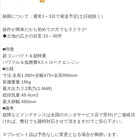
納期について：通常1～3日で発送予定(土日祝除く）
操作が簡単だから初めての方でもラクラク!
◆土地の広さの目安:10～30坪
■特徴
超コンパクト＆超軽量
パワフル＆低燃費4ストロークエンジン
■仕様
寸法:全長1,060×全幅475×全高990mm
装備重量:18kg
最大出力:2.2馬力(1.6kW)
総排気量:49.4cm3
最大耕幅:450mm
■備考
故障などメンテナンスは全国のホンダサービス店で受付け!ご連絡頂
ければ、弊社でも随時対応させて頂きますのでご安心下さい。
※プレゼント品は予告なしに変更となる場合が御座います。