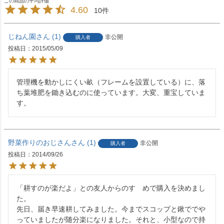
4.60
10
じねん園
1
非公開
購入者
投稿日
2015/05/09
管理機を動かしにくい畝（フレームを設置している）に、落
ち葉堆肥を鋤き込むのに使っています。大変、重宝していま
す。
野菜作りのおじさん
1
非公開
購入者
投稿日
2014/09/26
「耕すのが楽だよ」との友人からのすゝめで購入を決めまし
た。

先日、届き早速耕してみました。今までスコップと鍬ででや
っていましたが随分楽になりました。それと、小型なので持