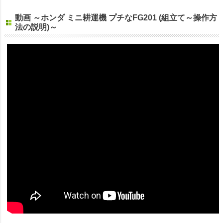
動画 ～ホンダ ミニ耕運機 プチなFG201 (組立て～操作方
法の説明)～
※動画の機体はFG201JTとなりますが、組立など説明は同じとなり
ます。