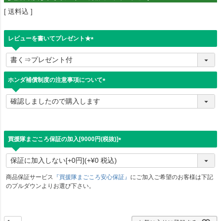
送料込
レビューを書いてプレゼント★
(
必
須
)
ホンダ補償制度の注意事項について
(
必
須
)
買援隊まごころ保証の加入[9000円(税抜)]
(
必
須
)
商品保証サービス
『買援隊まごころ安心保証』
にご加入ご希望のお客様は下記
のプルダウンよりお選び下さい。