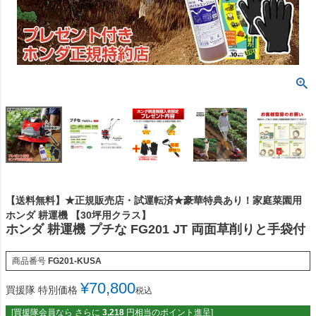
【送料無料】★正規販売店・試運転済★豪華特典あり！家庭菜園用
ホンダ 耕運機 【30坪用クラス】
ホンダ 耕運機 プチな FG201 JT 両面草削りと手袋付
商品番号
FG201-KUSA
¥
70,800
買援隊 特別価格
税込
[買援隊会員なら さらに
3,218
円相当のポイント進呈]