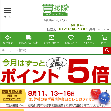
MENU
買援隊(かいえんたい)
急用
悩み去れ
0120-
94
-
7330
電話注文
（平日 9:00～17:00)
会社概要
支払い方法・送料
お問い合わせ
お気に入り
マイページ
カート