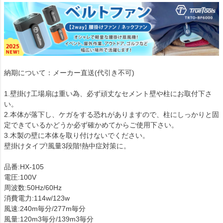
納期について：メーカー直送(代引き不可)
1.壁掛け工場扇は重い為、必ず頑丈なセメント壁や柱にお取付下さ
い。
2.本体が落下し、ケガをする恐れがありますので、柱にしっかりと固
定できているかどうか必ず確かめてからご使用下さい。
3.木製の壁に本体を取り付けないでください。
壁掛けタイプ!風量3段階!熱中症対策に。
品番:HX-105
電圧:100V
周波数:50Hz/60Hz
消費電力:114w/123w
風速:240m毎分/277m毎分
風量:120m3毎分/139m3毎分