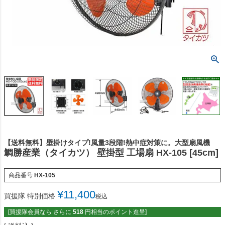
【送料無料】壁掛けタイプ!風量3段階!熱中症対策に。大型扇風機
鯛勝産業（タイカツ） 壁掛型 工場扇 HX-105 [45cm]
商品番号
HX-105
¥
11,400
買援隊 特別価格
税込
[買援隊会員なら さらに
518
円相当のポイント進呈]