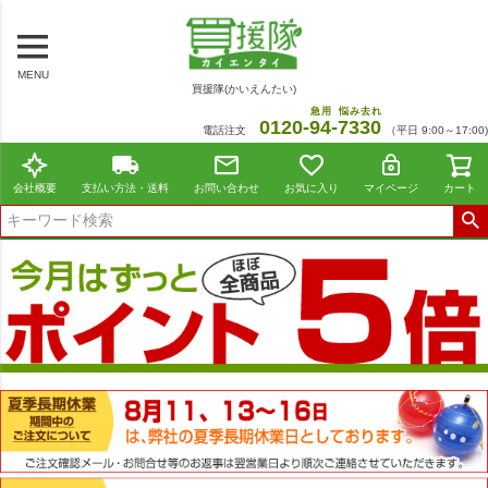
MENU
買援隊(かいえんたい)
急用
悩み去れ
0120-
94
-
7330
電話注文
（平日 9:00～17:00)
会社概要
支払い方法・送料
お問い合わせ
お気に入り
マイページ
カート