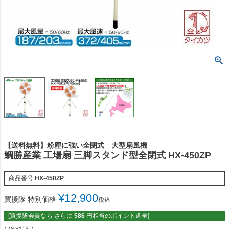
【送料無料】粉塵に強い全閉式 大型扇風機
鯛勝産業 工場扇 三脚スタンド型全閉式 HX-450ZP
商品番号
HX-450ZP
¥
12,900
買援隊 特別価格
税込
[買援隊会員なら さらに
586
円相当のポイント進呈]