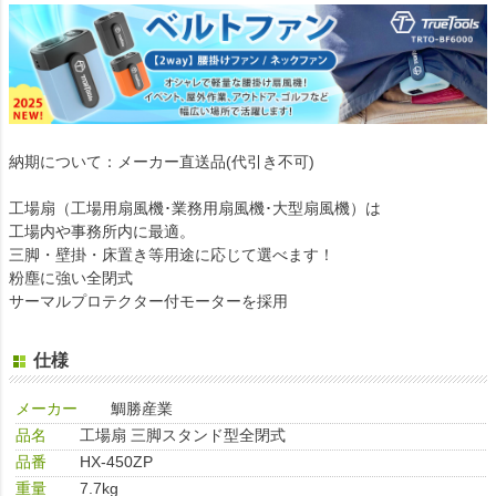
納期について：メーカー直送品(代引き不可)
工場扇（工場用扇風機･業務用扇風機･大型扇風機）は
工場内や事務所内に最適。
三脚・壁掛・床置き等用途に応じて選べます！
粉塵に強い全閉式
サーマルプロテクター付モーターを採用
仕様
メーカー
鯛勝産業
品名
工場扇 三脚スタンド型全閉式
品番
HX-450ZP
重量
7.7kg