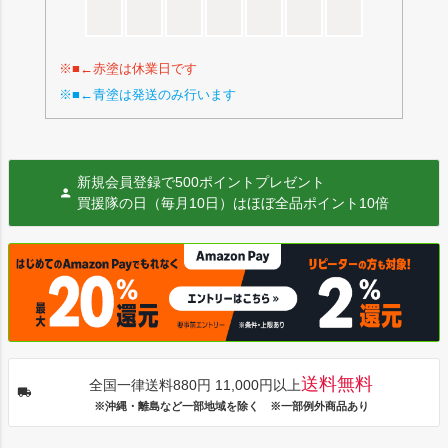
※■←赤塗は休業日です
※■←青塗は発送のみ行います
新規会員登録で500ポイントプレゼント
買援隊の日（毎月10日）はほぼ全品ポイント10倍
送料無料
全国一律送料880円 11,000円以上
※沖縄・離島など一部地域を除く ※一部例外商品あり