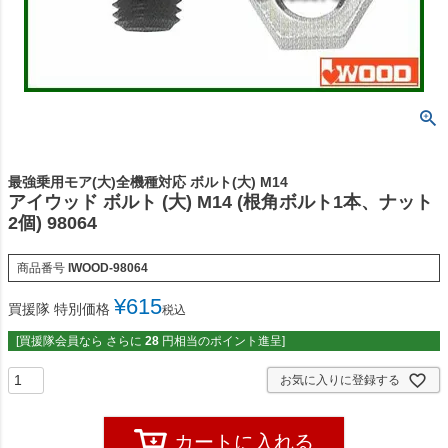
最強乗用モア(大)全機種対応 ボルト(大) M14
アイウッド ボルト (大) M14 (根角ボルト1本、ナット
2個) 98064
商品番号
IWOOD-98064
¥
615
買援隊 特別価格
税込
[買援隊会員なら さらに
28
円相当のポイント進呈]
お気に入りに登録する
カートに入れる