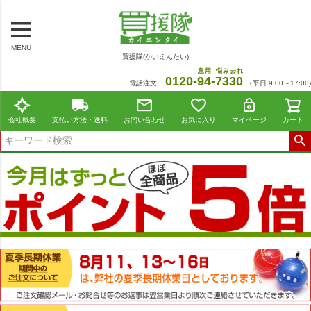
MENU
買援隊(かいえんたい)
急用
悩み去れ
0120-
94
-
7330
電話注文
（平日 9:00～17:00)
会社概要
支払い方法・送料
お問い合わせ
お気に入り
マイページ
カート