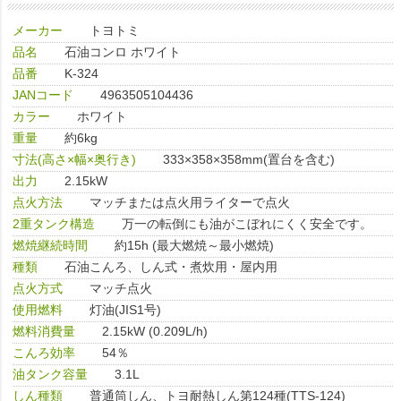
メーカー
トヨトミ
品名
石油コンロ ホワイト
品番
K-324
JANコード
4963505104436
カラー
ホワイト
重量
約6kg
寸法(高さ×幅×奥行き)
333×358×358mm(置台を含む)
出力
2.15kW
点火方法
マッチまたは点火用ライターで点火
2重タンク構造
万一の転倒にも油がこぼれにくく安全です。
燃焼継続時間
約15h (最大燃焼～最小燃焼)
種類
石油こんろ、しん式・煮炊用・屋内用
点火方式
マッチ点火
使用燃料
灯油(JIS1号)
燃料消費量
2.15kW (0.209L/h)
こんろ効率
54％
油タンク容量
3.1L
しん種類
普通筒しん、トヨ耐熱しん第124種(TTS-124)