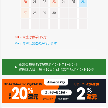
20
21
22
23
24
25
26
27
28
29
30
※■←赤塗は休業日です
※■←青塗は発送のみ行います
新規会員登録で500ポイントプレゼント
買援隊の日（毎月10日）はほぼ全品ポイント10倍