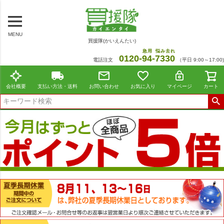
MENU
買援隊(かいえんたい)
急用
悩み去れ
0120-
94
-
7330
電話注文
（平日 9:00～17:00)
会社概要
支払い方法・送料
お問い合わせ
お気に入り
マイページ
カート