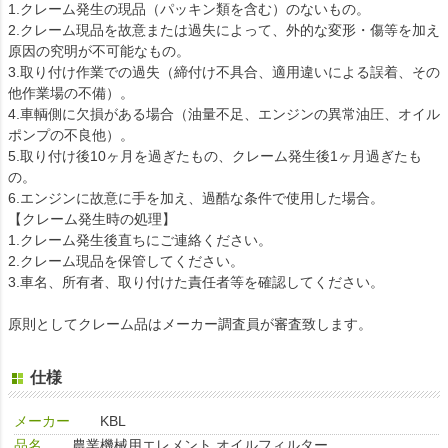
1.クレーム発生の現品（パッキン類を含む）のないもの。
2.クレーム現品を故意または過失によって、外的な変形・傷等を加え
原因の究明が不可能なもの。
3.取り付け作業での過失（締付け不具合、適用違いによる誤着、その
他作業場の不備）。
4.車輌側に欠損がある場合（油量不足、エンジンの異常油圧、オイル
ポンプの不良他）。
5.取り付け後10ヶ月を過ぎたもの、クレーム発生後1ヶ月過ぎたも
の。
6.エンジンに故意に手を加え、過酷な条件で使用した場合。
【クレーム発生時の処理】
1.クレーム発生後直ちにご連絡ください。
2.クレーム現品を保管してください。
3.車名、所有者、取り付けた責任者等を確認してください。
原則としてクレーム品はメーカー調査員が審査致します。
仕様
メーカー
KBL
品名
農業機械用エレメント オイルフィルター