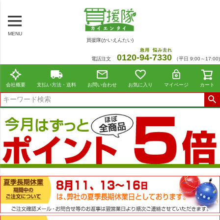
MENU
買援隊(かいえんたい)
急用
悩み去れ
0120-
94
-
7330
電話注文
（平日 9:00～17:00)
会社概要
支払い方法・送料
お問い合わせ
お気に入り
マイページ
カート