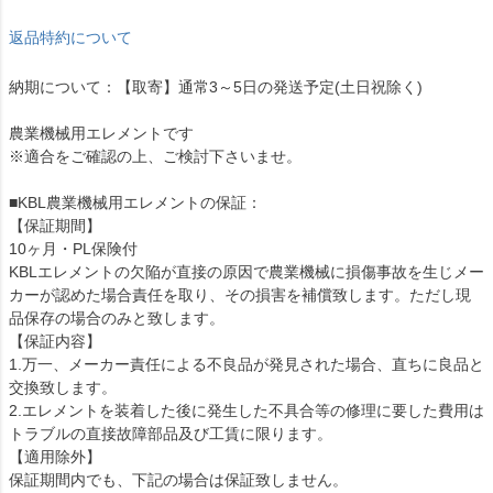
返品特約について
納期について：【取寄】通常3～5日の発送予定(土日祝除く)
農業機械用エレメントです
※適合をご確認の上、ご検討下さいませ。
■KBL農業機械用エレメントの保証：
【保証期間】
10ヶ月・PL保険付
KBLエレメントの欠陥が直接の原因で農業機械に損傷事故を生じメー
カーが認めた場合責任を取り、その損害を補償致します。ただし現
品保存の場合のみと致します。
【保証内容】
1.万一、メーカー責任による不良品が発見された場合、直ちに良品と
交換致します。
2.エレメントを装着した後に発生した不具合等の修理に要した費用は
トラブルの直接故障部品及び工賃に限ります。
【適用除外】
保証期間内でも、下記の場合は保証致しません。