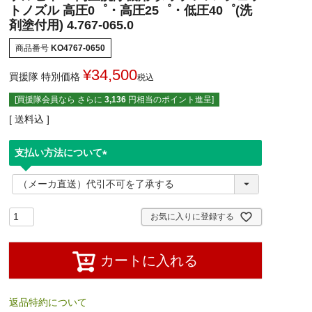
トノズル 高圧0゜・高圧25゜・低圧40゜(洗
剤塗付用) 4.767-065.0
商品番号
KO4767-0650
¥
34,500
買援隊 特別価格
税込
[買援隊会員なら さらに
3,136
円相当のポイント進呈]
送料込
支払い方法について
(
必
須
)
お気に入りに登録する
カートに入れる
返品特約について