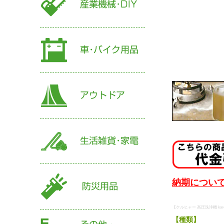
納期について
【ケルヒャー 高圧洗浄機 karc
【種類】