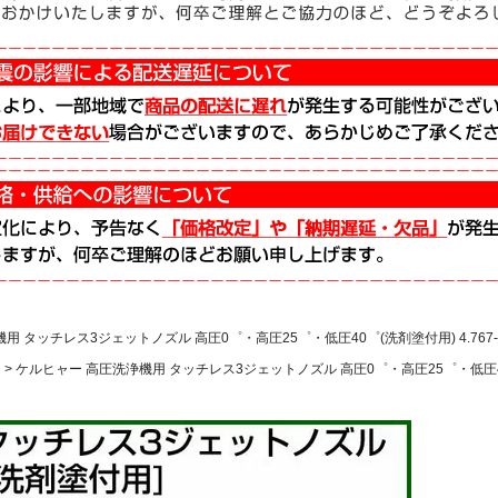
 タッチレス3ジェットノズル 高圧0゜・高圧25゜・低圧40゜(洗剤塗付用) 4.767-0
用
ケルヒャー 高圧洗浄機用 タッチレス3ジェットノズル 高圧0゜・高圧25゜・低圧40゜(洗