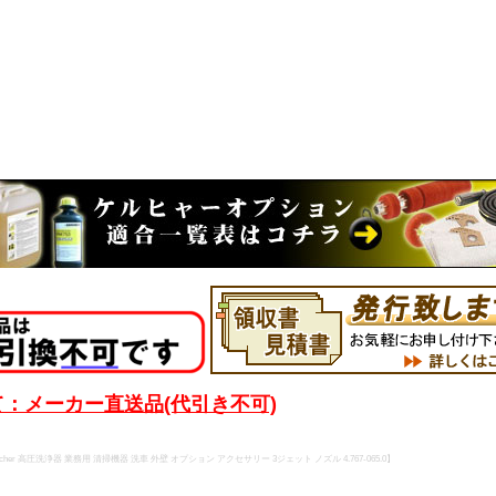
：メーカー直送品(代引き不可)
her 高圧洗浄器 業務用 清掃機器 洗車 外壁 オプション アクセサリー 3ジェット ノズル 4.767-065.0】