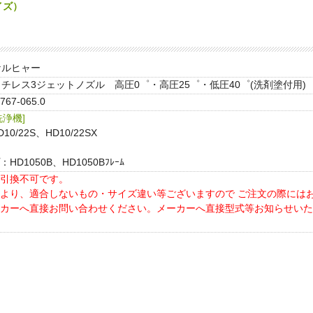
イズ）
ケルヒャー
チレス3ジェットノズル 高圧0゜・高圧25゜・低圧40゜(洗剤塗付用)
.767-065.0
浄機]
0/22S、HD10/22SX
D1050B、HD1050Bﾌﾚｰﾑ
引換不可です。
より、適合しないもの・サイズ違い等ございますので ご注文の際には
カーへ直接お問い合わせください。メーカーへ直接型式等お知らせいた