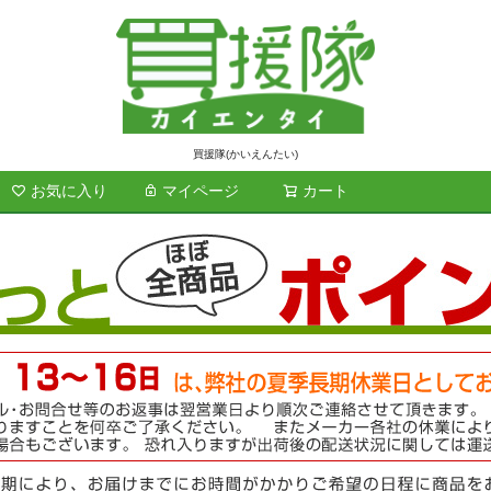
買援隊(かいえんたい)
お気に入り
マイページ
カート
検索