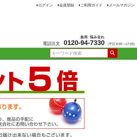
ログイン
会員登録
ご利用ガイド
メールマガジン
急用
悩み去れ
0120-
94
-
7330
電話注文
（平日 9:00～17:00)