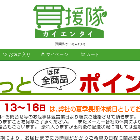
買援隊(かいえんたい)
お気に入り
マイページ
カート
検索