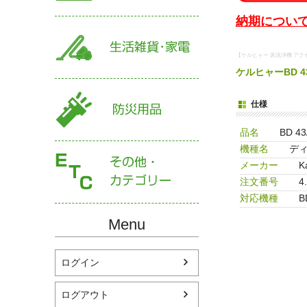
納期について
【ケルヒャー 床洗浄機 アクセサ
ケルヒャーBD 43/
仕様
品名
BD 4
機種名
ディ
メーカー
K
注文番号
4
対応機種
B
Menu
ログイン
ログアウト