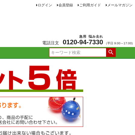
ログイン
会員登録
ご利用ガイド
メールマガジン
急用
悩み去れ
0120-
94
-
7330
電話注文
（平日 9:00～17:00)