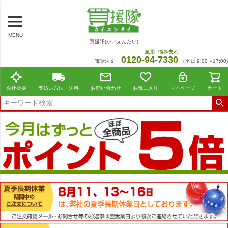
MENU
買援隊(かいえんたい)
急用
悩み去れ
0120-
94
-
7330
電話注文
（平日 9:00～17:00)
会社概要
支払い方法・送料
お問い合わせ
お気に入り
マイページ
カート