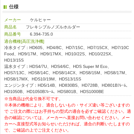
仕様
メーカー
ケルヒャー
商品名
フレキシブルノズルホルダー
商品番号
6.394-735.0
適合機種[高圧洗浄機]
冷水タイプ：HD605、HD4/8C、HD7/15C、HD7/15CX、HD7/10C
Food、HD9/17M、HD9/17MX、HD10/22S、HD10/22SX、
HD13/15S
温水タイプ：HDS4/7U、HDS4/6C、HDS Super M Eco、
HDS7/13C、HDS8/14C、HDS8/14CX、HDS8/15M、HDS8/17M、
HDS8/17MX、HDS10/19M、HDS13/15S
エンジンタイプ：HD5/14B、HD830BS、HD728B、HD801Bﾌﾚｰﾑ、
HD1050B、HD1050Bﾌﾚｰﾑ、HDS801B、HDS1000BE
※当商品は代金引換不可です。
※本体の機種により、適合しないもの・サイズ違い等ございますの
で ご注文の際にはお手持ちの型式の適合を必ずご確認ください。適
合の確認については、メーカーへ直接お問い合わせください。メー
カーへ直接型式等お知らせいただければ、適合の判断いたしますの
で、ご確認の上でご注文ください。