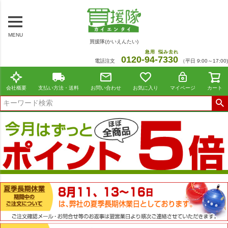
MENU
買援隊(かいえんたい)
急用
悩み去れ
0120-
94
-
7330
電話注文
（平日 9:00～17:00)
会社概要
支払い方法・送料
お問い合わせ
お気に入り
マイページ
カート