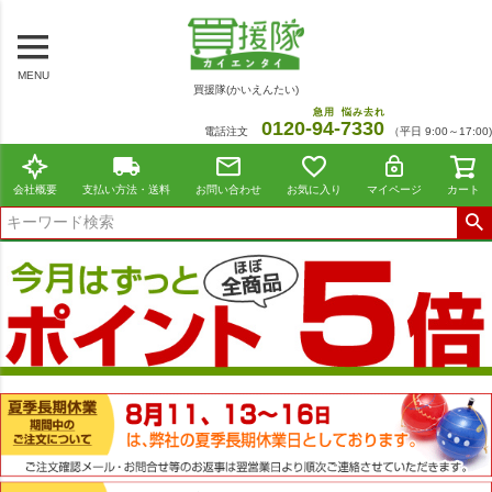
MENU
買援隊(かいえんたい)
急用
悩み去れ
0120-
94
-
7330
電話注文
（平日 9:00～17:00)
会社概要
支払い方法・送料
お問い合わせ
お気に入り
マイページ
カート