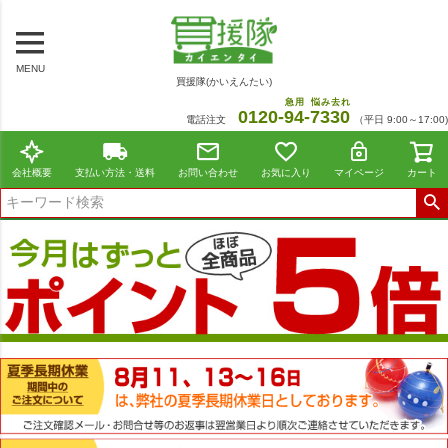
MENU
買援隊(かいえんたい)
急用
悩み去れ
0120-
94
-
7330
電話注文
（平日 9:00～17:00)
会社概要
支払い方法・送料
お問い合わせ
お気に入り
マイページ
カート