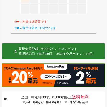
※■←赤塗は休業日です
※■←青塗は発送のみ行います
新規会員登録で500ポイントプレゼント
買援隊の日（毎月10日）はほぼ全品ポイント10倍
送料無料
全国一律送料880円 11,000円以上
※沖縄・離島など一部地域を除く ※一部例外商品あり