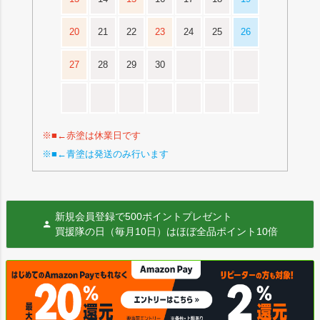
20
21
22
23
24
25
26
27
28
29
30
※■←赤塗は休業日です
※■←青塗は発送のみ行います
新規会員登録で500ポイントプレゼント
買援隊の日（毎月10日）はほぼ全品ポイント10倍