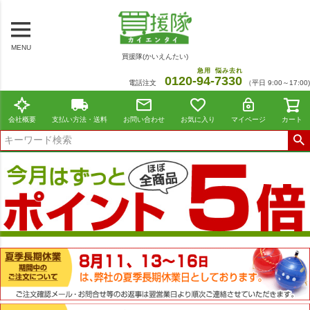
MENU
買援隊(かいえんたい)
急用
悩み去れ
0120-
94
-
7330
電話注文
（平日 9:00～17:00)
会社概要
支払い方法・送料
お問い合わせ
お気に入り
マイページ
カート