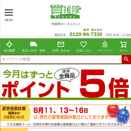
MENU
買援隊(かいえんたい)
急用
悩み去れ
0120-
94
-
7330
電話注文
（平日 9:00～17:00)
会社概要
支払い方法・送料
お問い合わせ
お気に入り
マイページ
カート