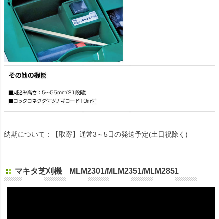
納期について：【取寄】通常3～5日の発送予定(土日祝除く)
マキタ芝刈機 MLM2301/MLM2351/MLM2851