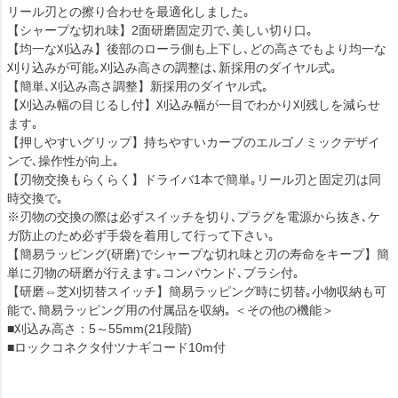
リール刃との擦り合わせを最適化しました｡
【シャープな切れ味】2面研磨固定刃で､美しい切り口｡
【均一な刈込み】後部のローラ側も上下し､どの高さでもより均一な
刈り込みが可能｡刈込み高さの調整は､新採用のダイヤル式｡
【簡単､刈込み高さ調整】新採用のダイヤル式｡
【刈込み幅の目じるし付】刈込み幅が一目でわかり刈残しを減らせ
ます｡
【押しやすいグリップ】持ちやすいカーブのエルゴノミックデザイ
ンで､操作性が向上｡
【刃物交換もらくらく】ドライバ1本で簡単｡リール刃と固定刃は同
時交換で｡
※刃物の交換の際は必ずスイッチを切り､プラグを電源から抜き､ケ
ガ防止のため必ず手袋を着用して行って下さい｡
【簡易ラッピング(研磨)でシャープな切れ味と刃の寿命をキープ】簡
単に刃物の研磨が行えます｡コンパウンド､ブラシ付｡
【研磨⇔芝刈切替スイッチ】簡易ラッピング時に切替｡小物収納も可
能で､簡易ラッピング用の付属品を収納｡ ＜その他の機能＞
■刈込み高さ：5～55mm(21段階)
■ロックコネクタ付ツナギコード10m付