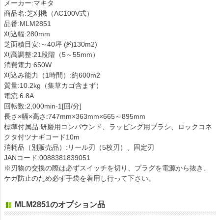
メーカー:マキタ
商品名:芝刈機（AC100V式）
品番:MLM2851
刈込幅:280mm
芝面積目安:～40坪 (約130m2)
刈高調整:21段階（5～55mm）
消費電力:650W
刈込み能力（1時間）:約600m2
質量:10.2kg（集草カゴ含まず）
電流:6.8A
回転数:2,000min-1[回/分]
長さ×幅×高さ:747mm×363mm×665～895mm
標準付属品:研磨用コンパウンド、ラッピング用ブラシ、ロックコネ
クタ付ツナギコード10m
消耗品（別販売品）:リール刃（5枚刃）、固定刃
JANコード:0088381839051
※刃物の交換の際は必ずスイッチを切り、プラグを電源から抜き、
ケガ防止のため必ず手袋を着用し行って下さい。
MLM2851のオプション品