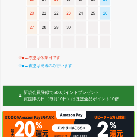
20
21
22
23
24
25
26
27
28
29
30
※■←赤塗は休業日です
※■←青塗は発送のみ行います
新規会員登録で500ポイントプレゼント
買援隊の日（毎月10日）はほぼ全品ポイント10倍