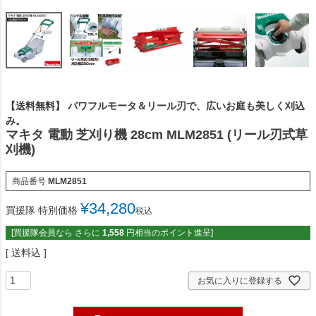
【送料無料】 パワフルモータ＆リール刃で、広いお庭も美しく刈込
み。
マキタ 電動 芝刈り機 28cm MLM2851 (リール刃式草
刈機)
商品番号
MLM2851
¥
34,280
買援隊 特別価格
税込
[買援隊会員なら さらに
1,558
円相当のポイント進呈]
送料込
お気に入りに登録する