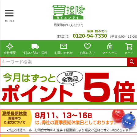
MENU
買援隊(かいえんたい)
急用
悩み去れ
0120-
94
-
7330
電話注文
（平日 9:00～17:00)
会社概要
支払い方法・送料
お問い合わせ
お気に入り
マイページ
カート