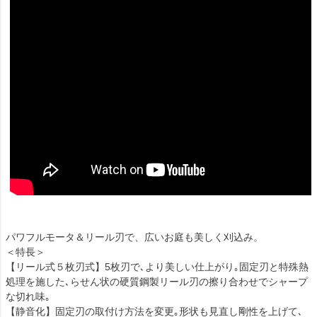
パワフルモータ＆リール刃で、広いお庭も美しく刈込み。
＜特長＞
【リール式５枚刃式】5枚刃で､より美しい仕上がり｡固定刃と特殊熱
処理を施した､らせん状の硬質鋼製リール刃の擦り合わせでシャープ
な切れ味｡
【静音化】固定刃の取付け方法を変更｡形状も見直し剛性を上げて､