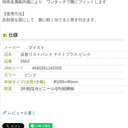
特殊金属板内蔵により、ワンタッチで腕にフィットします
【使用方法】
反射面を面にして、腕に軽く当てると巻き付きます。
仕様
メーカー
マイスト
品名
反射リストバンド ナイトプラス ピンク
品番
5502
JANコード
4560261142025
カラー
ピンク
本体サイズ(全長×全幅)
約285×40mm
材質
[外側]塩化ビニール/[内側]鋼板
レビューを書く