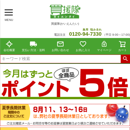
MENU
買援隊(かいえんたい)
急用
悩み去れ
0120-
94
-
7330
電話注文
（平日 9:00～17:00)
会社概要
支払い方法・送料
お問い合わせ
お気に入り
マイページ
カート