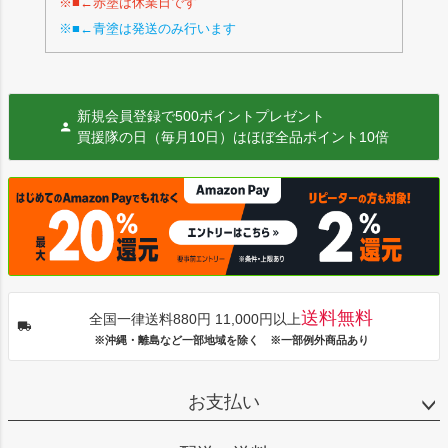
※■←赤塗は休業日です
※■←青塗は発送のみ行います
新規会員登録で500ポイントプレゼント
買援隊の日（毎月10日）はほぼ全品ポイント10倍
送料無料
全国一律送料880円 11,000円以上
※沖縄・離島など一部地域を除く ※一部例外商品あり
お支払い