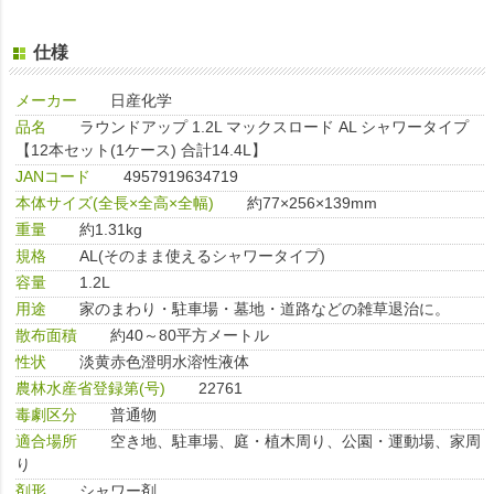
仕様
メーカー
日産化学
品名
ラウンドアップ 1.2L マックスロード AL シャワータイプ
【12本セット(1ケース) 合計14.4L】
JANコード
4957919634719
本体サイズ(全長×全高×全幅)
約77×256×139mm
重量
約1.31kg
規格
AL(そのまま使えるシャワータイプ)
容量
1.2L
用途
家のまわり・駐車場・墓地・道路などの雑草退治に。
散布面積
約40～80平方メートル
性状
淡黄赤色澄明水溶性液体
農林水産省登録第(号)
22761
毒劇区分
普通物
適合場所
空き地、駐車場、庭・植木周り、公園・運動場、家周
り
剤形
シャワー剤