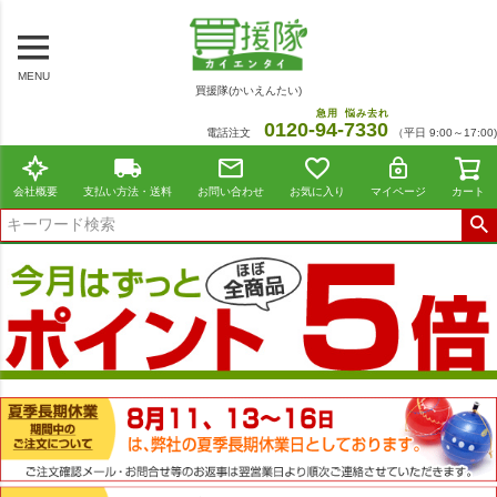
MENU
買援隊(かいえんたい)
急用
悩み去れ
0120-
94
-
7330
電話注文
（平日 9:00～17:00)
会社概要
支払い方法・送料
お問い合わせ
お気に入り
マイページ
カート